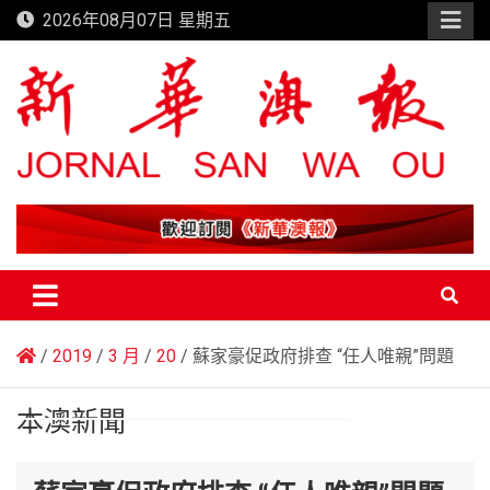
Skip
2026年08月07日 星期五
to
content
新華澳報
2019
3 月
20
蘇家豪促政府排查 “任人唯親”問題
本澳新聞