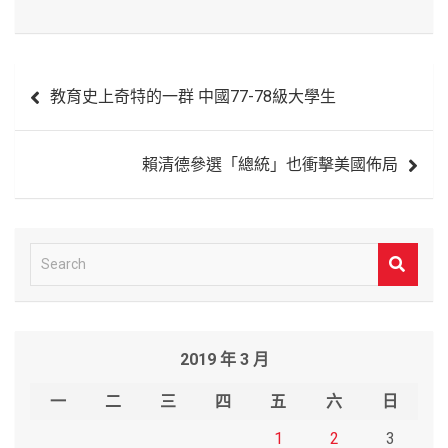
文
教育史上奇特的一群 中國77-78級大學生
章
導
賴清德參選「總統」也衝擊美國佈局
覽
S
e
a
r
2019 年 3 月
c
h
一
二
三
四
五
六
日
1
2
3