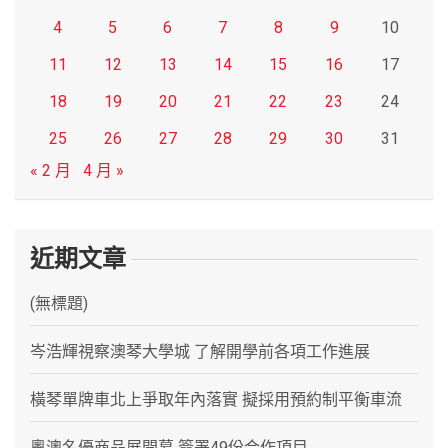
4
5
6
7
8
9
10
11
12
13
14
15
16
17
18
19
20
21
22
23
24
25
26
27
28
29
30
31
« 2 月
4 月 »
近期文章
(無標題)
岑浩輝視察澳琴大學城 了解開學前各項工作進展
橫琴單牌車北上爭取年內落實 擬採用預約制平衡車流
粵澳名優商品展開幕 簽署49份合作項目