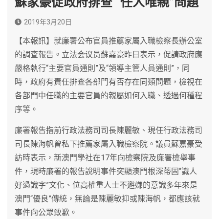
蘇家豪促政府排查 “任人唯親”問題
2019年3月20日
【本報訊】就廉署公布官員推薦家屬入職檢察長辦公室
的調查報告。立法会议员蘇嘉豪昨日表示，促請政府應
嚴格執行“主要官員通則”及“領導主管人員通則”，同
時，政府有責任排查各部門有否存在同類問題，檢視在
各部門中任職的主要官員的親屬如何入職、透過何種程
序等。
廉署報告指前行政法務司司長陳麗敏、現任行政法務司
司長陳海帆曾私下推薦家屬入職檢察院。議員蘇嘉豪受
訪時表示，新澳門學社在17年向檢察院及廉署檢舉事
件，現時廉署的報告說明事件突顯澳門根深蒂固“識人
好過識字”文化、位高權重人士不避嫌的意識多年來是
澳門“優良”傳統，無論是陳麗敏抑或陳海帆，都應該就
事件向公眾致歉。