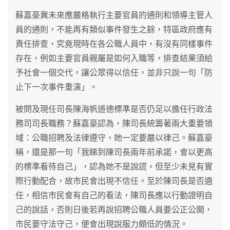
蘇嘉豪冀未來應嚴格執行主要官員的通則和領導主管人
員的通則，不能再有類似事件發生之餘，特區政府應有
責任排查，究竟現時在各公職人員中，有沒有同樣事件
存在，例如主要官員親屬是如何入職等，排查結果須給
予社會一個交代，讓公眾得以信任，並非只說一句「防
止下一次事件重演」。
被問及現任司長陳海帆道德標準是否仍足以擔任行政法
務司司長職務？蘇嘉豪認為，陳司長統籌著兩大重要領
域：公職招聘及法律遵守，她一定要嚴以律己。蘇嘉豪
稱，還是那一句「我睇到陳司長兩年前承諾，會以更高
的標準看待自己」，認為她不是說謊，但至少未見有實
際行動配合，故市民會出現不信任。至於陳司長是否適
任，相信市民會有自己的看法，陳司長應以行動證明自
己的說話，否則日後若再說招聘公職人員要公正公開，
市民要守法守己，便會出現說服力頗低的情況。