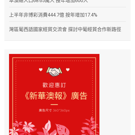
本澳總人口68.65萬人 按年增加600人
上半年非博彩消費444.7億 按年增加17.4%
灣區葡西語國家經貿交流會 探討中葡經貿合作新路徑