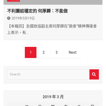
不利團結穩定的 何厚鏵：不能做
2019年3月19日
【本報訊】全國政協副主席何厚鏵在“兩會”精神傳達會
上表示，有…
文
1
2
3
Next
章
導
覽
S
e
a
r
2019 年 3 月
c
h