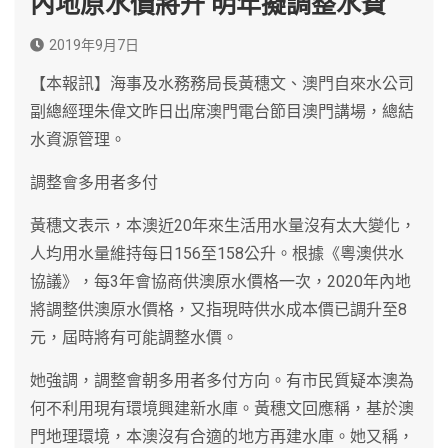
內地原水價將升 明年擬調整水費
2019年9月7日
【本報訊】海事及水務務局長黃穗文、澳門自來水公司
副總經理朱偉文昨日出席澳門電台節目澳門講場，總結
水資源管理。
調整會多用者多付
黃穗文表示，本澳近20年來生活用水量沒有太大變化，
人均用水量維持每日156至158公升。根據《粵澳供水
協議》，每3年會協商供澳原水價格一次，2020年內地
將調整供澳原水價格，又指現時供水成本價已調升至8
元，屆時將有可能調整水價。
她強調，調整會朝多用者多付方向。有市民質疑本澳為
何不利用現有環境興建新水庫。黃穗文回應稱，基於澳
門地理環境，本澳沒有合適的地方再建水庫。她又稱，