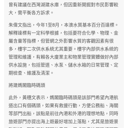
曾有建議在西灣湖建水庫，但因重新開掘對市民影響較
大，需平衡各方訴求。
朱偉文指出，今年1至8月，本澳水質基本百分百達標。
解釋達標有一定科學根據，包括要符合化學、物理、金
屬含量等指標，但管網之外影響水質的客觀因素有很
多，樓宇二次供水系統尤其重要。樓宇內部供水系統的
管理和維護，有賴各大廈業主和物業管理實體做好內部
供水設施，包括管道、水泵、儲水水箱的日常管理、定
期檢查、維護及清潔。
將建媽閣臨時碼頭
此外，黃穗文表示，媽閣臨時碼頭是該部門希望內港航
道出口有個碼頭，如果有救援行動，方便公務船、海關
等部門出船，該點是前往內港和外港的理想地點，同時
旅遊部門亦提出海上遊最好增加上落點，尤其是旅遊景