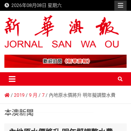
Skip
2026年08月08日 星期六
to
content
新華澳報
2019
9 月
7
內地原水價將升 明年擬調整水費
本澳新聞