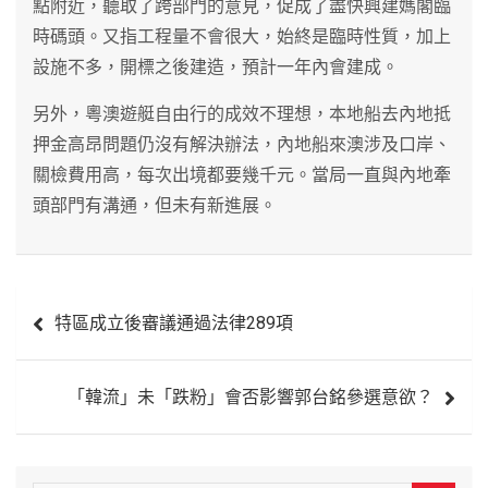
點附近，聽取了跨部門的意見，促成了盡快興建媽閣臨
時碼頭。又指工程量不會很大，始終是臨時性質，加上
設施不多，開標之後建造，預計一年內會建成。
另外，粵澳遊艇自由行的成效不理想，本地船去內地抵
押金高昂問題仍沒有解決辦法，內地船來澳涉及口岸、
關檢費用高，每次出境都要幾千元。當局一直與內地牽
頭部門有溝通，但未有新進展。
文
特區成立後審議通過法律289項
章
導
「韓流」未「跌粉」會否影響郭台銘參選意欲？
覽