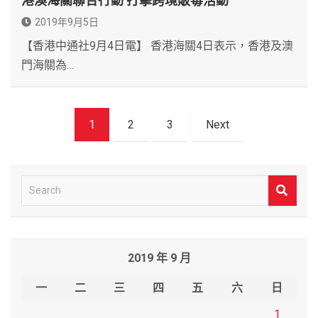
港澳海關聯合行動 打擊跨境販毒活動
2019年9月5日
【香港中通社9月4日電】 香港海關4日表示，香港及澳
門海關為…
文
1
2
3
Next
章
導
覽
S
e
a
r
2019 年 9 月
c
h
一
二
三
四
五
六
日
1