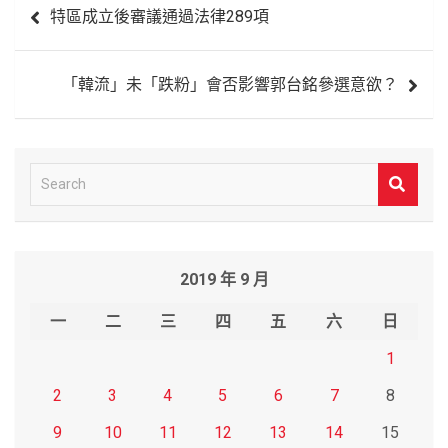
特區成立後審議通過法律289項
章
導
「韓流」未「跌粉」會否影響郭台銘參選意欲？
覽
S
e
a
r
2019 年 9 月
c
h
一
二
三
四
五
六
日
1
2
3
4
5
6
7
8
9
10
11
12
13
14
15