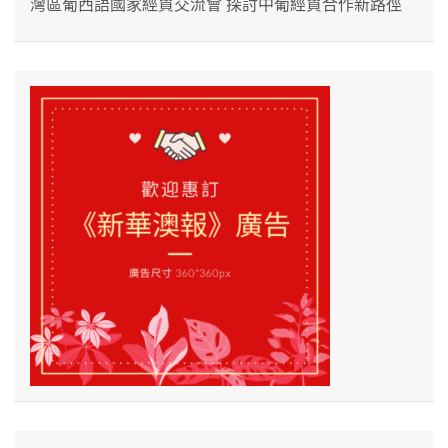
灣區葡西語國家經貿交流會 探討中葡經貿合作新路徑