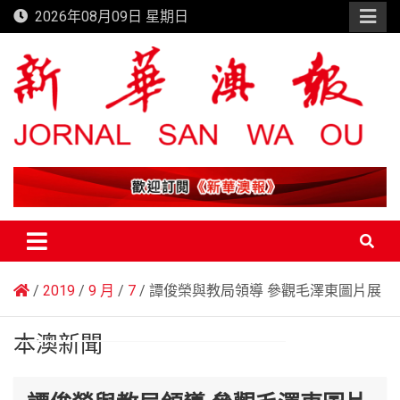
Skip
2026年08月09日 星期日
to
content
新華澳報
2019
9 月
7
譚俊榮與教局領導 參觀毛澤東圖片展
本澳新聞