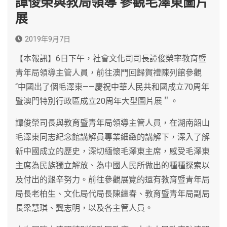
譚俊榮與教局領導 參觀毛澤東圖片
展
2019年9月7日
【本報訊】6日下午，社會文化司司長譚俊榮率教育暨
青年局領導主管人員，前往澳門回歸賀禮陳列館參觀
“中國出了個毛澤東——慶祝中華人民共和國成立70周年
暨澳門特別行政區成立20周年大型圖片展＂。
譚俊榮司長與教育暨青年局領導主管人員，在湖南韶山
毛澤東同志紀念館講解員專業細緻的講解下，深入了解
新中國成立的歷史，深切緬懷毛澤東主席，感受毛澤東
主席為民族獨立解放、為中國人民所做出的種種探索以
及付出的艱辛努力。前往參觀展覽的還有教育暨青年局
局長老柏生、文化局代局長陳繼春、教育暨青年局副局
長梁慧琪、龔志明，以及各主管人員。