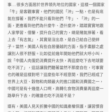
事……很多方面居於世界領先地位的國家，這樣一個國家
「牛」是客觀事實，他們的國民「沖」一點，也是有底
氣在撐著，我們不能只看到他們「牛」、「沖」的一
面，更應看到他們為什麼牛、憑什麼沖，踏踏實實地跟
人家學習、借鑒，提升自己的實力，總是賭氣擰著，看
上去「有志氣」，其實是沒出息，是自己給自己使絆
子。當然，美國人有些自居優越的方面，指手畫腳之處
讓別人很不舒服。比如從前幾年開始他們就大呼小叫，
說「中國人肉蛋奶消費提升太快，再這麼吃下去地球要
吃不消了」，這話讓我們聽著當然不那麼自在，可事實
也的確是這樣對吧？這麼些年不經意間，我們已經成了
世界上大豆、穀物和肉類最大的進口國和消費國之一，
中國可是有十幾億人口啊，高轉化食物消費量再這麼一
路舉升下去，的確誰也吃不消是不是？
還有，美國人見天折騰中國的知識產權保護，讓習慣音