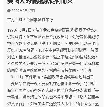
美國人的優越感從何而來
2020年2月17日
正方：沒人管閒事還真不行
1990年8月2日，時任伊拉克總統薩達姆•侯賽因悍然人
侵科威特，並不顧國際社會強烈反對，強行宣佈科威特
被併吞為伊拉克的「第十九個省」，美國對此迅速作出
反應，82空降師、101空中突擊師等快速部隊第一時間
到位，後續人馬源源跟進，遏止了薩達姆的侵略勢頭。
不久後美國更登高一呼，率領由全世界幾十個國家組成
的國際聯軍擊敗薩達姆，幫助科威特復國。11年後
「9‧11」亊件爆發，美國政府更旗幟鮮明地喊出了
「要麼站在我一邊，要麼站在恐怖組織一邊」的口號，
商舉起國際反恐聯盟的大旗。連時身邊許多尜來對「美
帝霸權」嘖有煩言的朋友也不得不承認，「沒人管閒事
還真不行」，如果美國在這幾次大事件上袖手旁觀，這