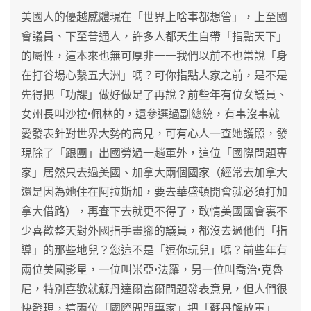
美國人的優越感體現在「世界上啥事都想管」，上至國
會議員、下至普通人，許多人都天生自帶「指點天下」
的屬性，這本來也無可厚非一一我們以前不也常說「身
在打谷場心繫五大洲」嗎？可你指點人家之前，是不是
先得把「功課」做好做足了再說？前些年有位女議員、
女州長叫沙拉•佩林的，還參選過副總統，有事沒事就
愛發表針對世界大勢的高見，可有心人一查她護照，發
現除了「跟團」出國勞過一趟軍外，這位「國際問題專
家」居然只去過美國、加拿大兩個國家（經常去加拿大
還是因為她住在阿拉斯加，要去華盛頓開會就必須打加
拿大借路），再查下去就更不得了，敢情美國國會裏不
少喜歡整天對外國指手畫腳的議員，都沒去過他們「指
導」的那些地兒？您這不是「逗你玩兒」嗎？前些年有
兩位美國影星，一位叫米亞•法羅，另一位叫喬治•克魯
尼，特別喜歡就蘇丹達爾富爾問題發表意見，但人們很
快發現，這兩位「國際問題專家」把「蘇丹解放軍」