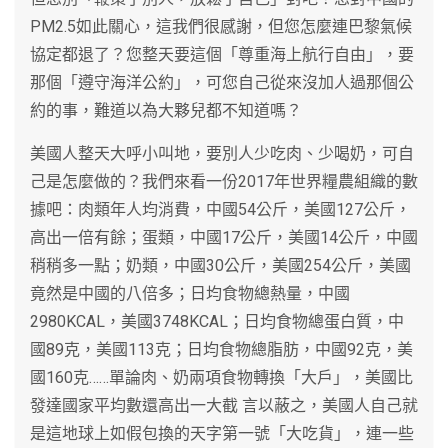
PM2.5如此關心，這我們很感謝，但您怎麼連巴黎氣候
協定都退了？您整天要這個「尊重海上航行自由」，要
那個「遵守海洋公約」，可您自己從來沒加人過那個公
約的事，難道以為大夥兒都不知道嗎？
美國人整天大呼小叫地，要別人少吃肉、少喝奶，可自
己是怎麼做的？我們來看一份2017年世界糧農組織的數
據吧：肉類年人均消費，中國54公斤，美國127公斤，
高出一倍有餘；蛋類，中國17公斤，美國14公斤，中國
稍稍多一點；奶類，中國30公斤，美國254公斤，美國
竟然是中國的八倍多；日均食物總熱量，中國
2980KCAL，美國3748KCAL；日均食物總蛋白質，中
國89克，美國113克；日均食物總脂肪，中國92克，美
國160克……單論肉、奶兩項食物轉換「大戶」，美國比
發達國家平均數還高出一大截
言以蔽之，美國人自己就
是這地球上如假包換的天字第一號「大吃貨」，連一些