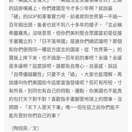
把「美國天生偉大」、「美國注定永遠領導世界」之類
的話掛嘴邊上，你們建國至今才多少年啊？就說最
「硬」的GDP和軍事實力吧，前者爬到世界第一不過一
百年剛出頭，後者也就不到八十多年的樣子，「言必稱
希臘羅馬」沒啥意思，但你們美利堅合眾國當初是從誰
手裏獨立的？「日不落帝國」是誰你們總認識吧？那個
和你們使用同一種官方語言的國家，從「世界第一」的
寶座上摔下來，也不過是一百年前的事吧？永遠？永遠
是多遠啊？這麼說吧，誰都有自尊心、自豪感，說話
「自帶優越屬性」只要不太「過」，大家也能理解，再
說誰叫你們美國如今這麼富強發達呢？但尺有所短，寸
有所長，別同也有自己的特點、優點，你美國也不能真
的包打天下對不對？喜歡指手畫腳管地球上的閒事，沒
問題，「天下人管天下事」嗎——但在這之前你們能不
能先管好你們自己的事？
（陶短房／文）