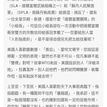
（SLA，達爾富爾武裝組織之一）和「蘇丹人民解放
軍」（SPLA，南蘇丹執政黨）給搞混、搞反了，還有
一位女星莎朗‧斯通，還是什麼「達爾富爾團隊」的
「小組長」，可這位小組長卻在一次活動中把達爾富爾
衝突雙方的宗教信仰給張冠李戴了——您要給別人當
「人形指南針」，是不是得自個兒先把北給找著呢？
美國人喜歡搬數據、「善訟」，愛咬文嚼字，您說這是
規範、文明的表現，當然也不是不可以，但凡事總不能
「雙標」對吧？就拿WTO來說，美國投訴別人「洋槍洋
炮」，狂轟濫炸，別人訟他們，他們就閃轉騰挪，裝聾
作啞，這有點說不過去吧？
上至官、下至民，美國人喜歡對天下大事居高臨下，指
指戳戳，有一種壓抑不住的「優越感」，我承認，這不
是一點道理都沒有，也的確對別國有一定的促進作用，
但您別「鞭策了別人，放鬆了自己」對吧？您對中國的