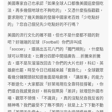
美國專家自己也承認「如果全球人口都像美國這麼個吃
法，再多幾個地球也不夠吃的」，又憑什麼指指戳戳，
要求剛吃了幾天飽飯的發展中國家老百姓「少吃點好
的」？您自己個兒先少吃點好的不行嗎？
美國的流行文化的確不錯，但也不是什麼都不錯的對
吧？好端端的足球（Football）你們非叫成
「soccer」，還搞出五花八門的「獨門規則」，什麼點
球可以帶球走，比賽分四節中間插廣告……折騰來折騰
去，還不是灰溜溜改回去？你們的大片也好，科幻、英
雄劇也罷，時至今日已經越來越「套路化」，全球觀眾
看幾分鐘開頭就知道後面是啥劇情，「講故事」的能力
不斷退化，大家都說「好萊塢現在全靠特技撐著」，你
們還自我感覺良好，稍有個票房「差評」就埋怨外國市
場、觀眾不領情、「不識貨」，真的沒點兒自我反省的
精神嗎？我們最受不了瞧不慣的，就是上上下下動不動