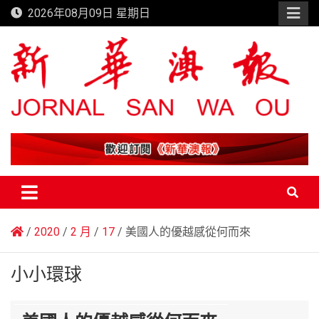
Skip
2026年08月09日 星期日
to
content
新華澳報
2020
2 月
17
美國人的優越感從何而來
小小環球