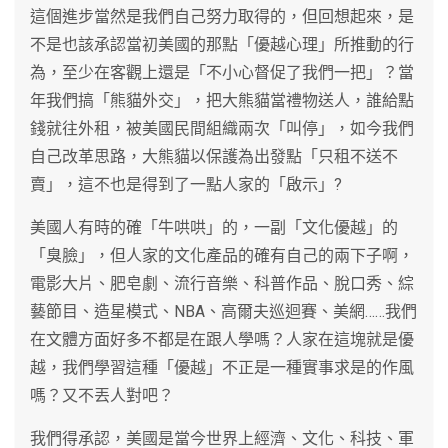
這個進步當然是我們自己努力取得的，但回想起來，是
不是也該承認當初美國的那點「優越心理」所推動的行
為，至少在客觀上還是「不小心督促了我們一把」？當
年我們搞「熊貓外交」，把大熊貓當禮物送人，誰給點
錢就往外租，被美國民間組織兩次「叫停」，如今我們
自己改革思路，大熊貓以保護為出發點「只租不送不
賣」，這不也是得到了一點人家的「啟示」?
美國人有時的確「牛哄哄」的，一副「文化優越」的
「臭臉」，但人家的文化產品的確有自己的兩下子啊，
電影大片、肥皂劇、流行音樂、科普作品、脫口秀、綜
藝節目、造星模式、NBA、高爾夫巡迴賽、美網……我們
在文體方面好多不都是在跟人學嗎？人家在這塊就是優
越，我們學習這種「優越」不正是一種實事求是的作風
嗎？又不丟人對吧？
我們得承認，美國是當今世界上經濟、文化、科技、軍