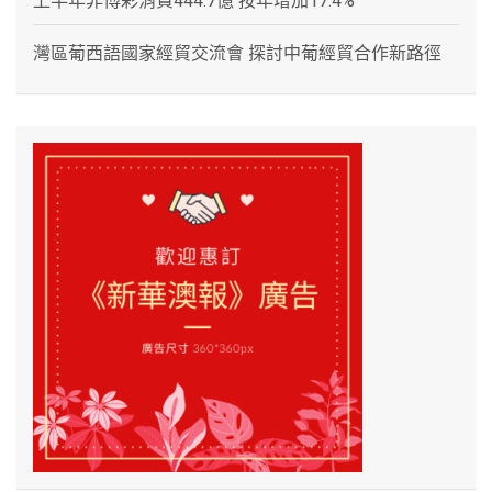
上半年非博彩消費444.7億 按年增加17.4%
灣區葡西語國家經貿交流會 探討中葡經貿合作新路徑