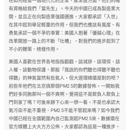
在如何經營一個現代化的企業、產業這方面，他們的確
有資格給我們「當先生」。今天的中國已成為製造業大
間，並且正在向製造業強國邁進，大家都承認「入世」
在其中起到舉足輕重的作用，但我們也應該有風度、有
勇氣承認一個不爭的亊實：美國人抱著「優越心理」在
改革開放一路上的不斷「吐槽」，對我們的進步起到了
不小的鞭策、榜樣作用。
美國人喜歡在世界各地指指戳戳，談減排、談環保、談
人權、談動物保護，那股「我說的你們聽也得聽不聽也
得聽」的神氣當然有些氣人，但大道理總還是對的吧？
前些年他們在北京搞那個PM2.5的數據發佈，一開始我
們好多同胞那叫一個不爽啊，覺得這不是欺負人欺負上
門到家了嗎？可後來靜下心來一想一看，不是也承認大
氣污染不能不重視、PM2.5不能不管起來嗎？如今我們
中國已經在全國範圍內自己監測起PM2.5來，數據還在
官方媒體上大大方方公佈，大家都認為這是一種進步，