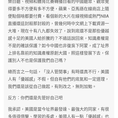
樂白聽、視頻和體育比賽轉播白看的中國聽眾、觀眾覺
得要多不方便有多不方便，蘋果、亞馬遜在線商店上隨
便點個啥都要付費，看個新的大片在線視頻或熱門NBA
直播還這封殺那封殺的，曾幾何時中文網上下載資源一
大堆，現在十有八九都失效了，說到底還不是那些優越
感十足的美國人給折騰的？不過話說回來，知識產權是
不是的確該保護？如今中國也非復吳下阿蒙，成了址界
上排名靠前的知識產權原創大國，照這樣發展下去，保
護別人不也是保護我們自己嗎？
總而言之一句話，「沒人管閒事」有時還真不行，美國
人有「優越感」不假，但自有他們的底氣和一定道理，
我們還是該從自己做起，有則改之，無則加勉。
反方：你們還是先管好自己吧
我承認，美國是當今址界最發達、最強大的同家，有很
多值得借鑒、學習的長處，美國人有一點「優越感」也