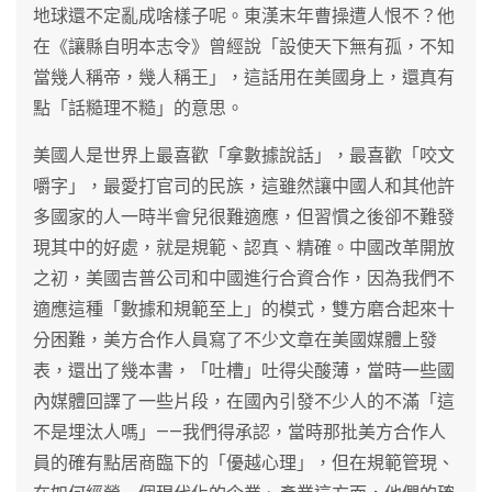
地球還不定亂成啥樣子呢。東漢末年曹操遭人恨不？他
在《讓縣自明本志令》曾經說「設使天下無有孤，不知
當幾人稱帝，幾人稱王」，這話用在美國身上，還真有
點「話糙理不糙」的意思。
美國人是世界上最喜歡「拿數據說話」，最喜歡「咬文
嚼字」，最愛打官司的民族，這雖然讓中國人和其他許
多國家的人一時半會兒很難適應，但習慣之後卻不難發
現其中的好處，就是規範、認真、精確。中國改革開放
之初，美國吉普公司和中國進行合資合作，因為我們不
適應這種「數據和規範至上」的模式，雙方磨合起來十
分困難，美方合作人員寫了不少文章在美國媒體上發
表，還出了幾本書，「吐槽」吐得尖酸薄，當時一些國
內媒體回譯了一些片段，在國內引發不少人的不滿「這
不是埋汰人嗎」——我們得承認，當時那批美方合作人
員的確有點居商臨下的「優越心理」，但在規範管現、