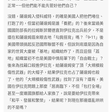
正常——但他們能不能先管好他們自己？
沒錯，薩達姆入侵科威特，的確是美國人把他們堵住、
打跑了的，但當初薩達姆是誰「養肥」的？後來當過美
國國防部長的拉姆斯菲爾德直到伊拉克出兵前夕，不是
還在和薩達姆眉來眼去地「勾肩搭背」嗎？「9•11」後
美國帶頭搞起反恐國際聯盟不假，但說到底還是因為自
家的世貿大廈被「基地」組織給炸了，而且這個「蕋
地」組織當初不也是美國中情局筆下的「自由戰士」？
後來為找藉口殺進伊拉克，給薩達姆安了頂「大規模殺
傷性武器」的大帽子，結果伊拉克也占了薩達姆也殺
了，他的「大規模殺傷性武器」找到了沒有？還有，美
國在伊拉克問題上那麼「居高臨下，不但「包打全場」
甚至一度連國旗都給人家換了，說是要給伊拉克帶來
「和平、發展和繁榮」，結果呢？到現在那邊還亂哄哄
的不是嗎？