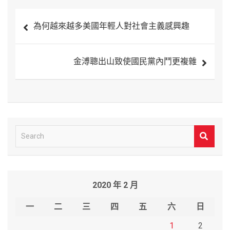
文
為何越來越多美國年輕人對社會主義感興趣
章
導
金溥聰出山致使國民黨內鬥更複雜
覽
S
e
a
r
2020 年 2 月
c
h
一
二
三
四
五
六
日
1
2