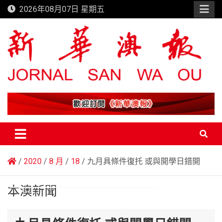
Skip
2026年08月07日 星期五
to
content
新華澳報
2020
8 月
18
九月具條件復托 或與開學日錯開
本澳新聞