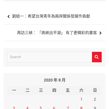
文
劉結一：希望台灣青年為兩岸關係發展作貢獻
章
導
再訪三峽： 「高峽出平湖」 有了更精彩的書寫
覽
S
e
a
r
2020 年 8 月
c
h
一
二
三
四
五
六
日
1
2
3
4
5
6
7
8
9