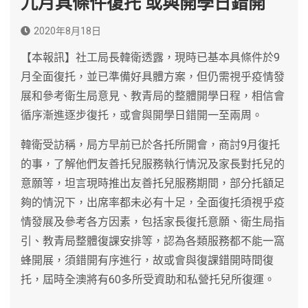
九月具條件復托 或與開學日錯開
2020年8月18日
【本報訊】社工局長韓衛透露，現時已基本具條件於9
月全面復托，並已準備好具體方案，但仍需視乎疫情發
展和參考衛生局意見、教青局的整體開學日程，相信會
循序漸進逐步復托，或會與開學日錯開一至兩周。
韓衛受訪稱，局方早前已於各托所開會，商討9月復托
的事，了解他們友善托兒服務執行情況及家長對托兒的
意願等，坦言現時推出友善托兒服務期間，部分托額足
夠的情況下，出席率都未必有十足，全面復托須視乎疫
情發展及參考各方因素，包括家長復托意願、衛生局指
引、教青局整體復課安排等，認為各類服務都不能一窩
蜂開展，須錯開有序進行，故或會與復課錯開時間復
托，屆時全澳將有60多所受資助和私營托兒所復運。