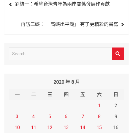
劉結一：希望台灣青年為兩岸關係發展作貢獻
章
導
再訪三峽： 「高峽出平湖」 有了更精彩的書寫
覽
S
e
a
r
2020 年 8 月
c
h
一
二
三
四
五
六
日
1
2
3
4
5
6
7
8
9
10
11
12
13
14
15
16