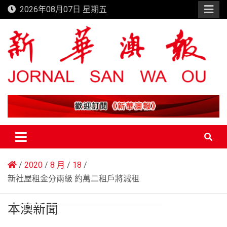
Skip
2026年08月07日 星期五
to
content
新華澳報
2020
8 月
18
新社屋租金分兩級 約萬二租戶將減租
本澳新聞