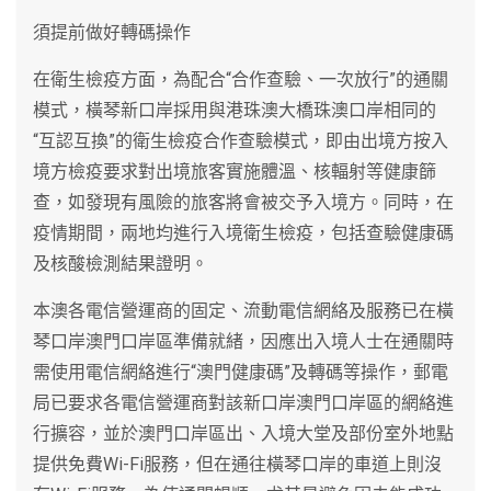
須提前做好轉碼操作
在衛生檢疫方面，為配合“合作查驗、一次放行”的通關
模式，橫琴新口岸採用與港珠澳大橋珠澳口岸相同的
“互認互換”的衛生檢疫合作查驗模式，即由出境方按入
境方檢疫要求對出境旅客實施體溫、核輻射等健康篩
查，如發現有風險的旅客將會被交予入境方。同時，在
疫情期間，兩地均進行入境衛生檢疫，包括查驗健康碼
及核酸檢測結果證明。
本澳各電信營運商的固定、流動電信網絡及服務已在橫
琴口岸澳門口岸區準備就緒，因應出入境人士在通關時
需使用電信網絡進行“澳門健康碼”及轉碼等操作，郵電
局已要求各電信營運商對該新口岸澳門口岸區的網絡進
行擴容，並於澳門口岸區出、入境大堂及部份室外地點
提供免費Wi-Fi服務，但在通往橫琴口岸的車道上則沒