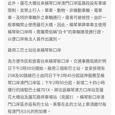
此外，蓮花大橋往來橫琴口岸澳門口岸區路段設有車速
限制，並禁止行人、單車、動物、非機動車輛、電單
車、及特許車輛外之車輛通行，違者可被檢控。由於一
般車輛禁止使用蓮花大橋，因此，橫琴單牌車車主使用
橫琴新口岸時，需攜帶俗稱“白卡”的車輛邊境通行證，
以便口岸執法人員作出識別。
啟用三巴士站往來橫琴新口岸
為方便市民和旅客往來橫琴新口岸，交通事務局將於明
日下午2時30分開始，啟用三個新巴士站，並安排現有
25B及50路線巴士由同日下午2時45分起延伸服務至橫
琴口岸澳門口岸區；下午2時50分起，新增二十四小時
運行的接駁巴士線701X，將往返橫琴澳方口岸站至蓮
花大橋站及蓮花路停車場站（見圖3）。橫琴新口岸澳
門口岸區亦設有的士站，乘客在此的士站上車須繳付每
程澳門元5元的附加費。