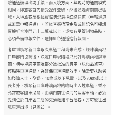
驗通道辦理出境手續。而入境方面，與現時的通關模式
相同，即旅客首先接受證件查驗，然後通過海關關檢區
域。入境旅客須根據實際情況選擇紅綠通道（申報通道
或無需申報通道），若旅客攜帶現金及或無記名可轉讓
票據折合澳門元十二萬或以上，或攜有受管制物品時，
必須帶備申報文件，選擇紅色通道進行報關。
考慮到橫琴新口岸永久車道工程尚未完成，經珠澳兩地
口岸部門協商後，決定口岸現階段只允許粵澳兩地牌車
輛、橫琴單牌車輛及部分獲批准的貨車（危化品貨車）
經臨時車道通關。為確保車道通關效率，除需要扶助者
如殘障人士、孕婦、10歲或以下兒童、以及70歲或以上
長者外，橫琴新口岸珠澳兩地的臨時出入境車道，暫不
允許旅客隨車過關。由澳門前往珠海的載客車輛，必須
先到位於口岸區二層的交通樞紐平台落客，方可駛往出
境車道出境（見圖2）。