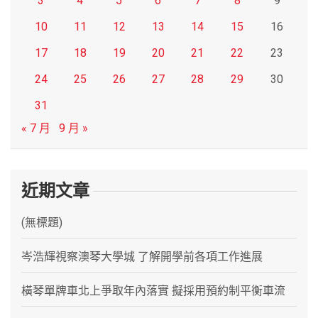
3
4
5
6
7
8
9
10
11
12
13
14
15
16
17
18
19
20
21
22
23
24
25
26
27
28
29
30
31
« 7 月
9 月 »
近期文章
(無標題)
岑浩輝視察澳琴大學城 了解開學前各項工作進展
橫琴單牌車北上爭取年內落實 擬採用預約制平衡車流