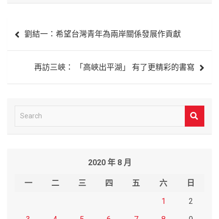
文
劉結一：希望台灣青年為兩岸關係發展作貢獻
章
導
再訪三峽： 「高峽出平湖」 有了更精彩的書寫
覽
S
e
a
r
2020 年 8 月
c
h
一
二
三
四
五
六
日
1
2