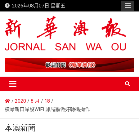
Skip
2026年08月07日 星期五
to
content
新華澳報
2020
8 月
18
橫琴新口岸設WiFi 郵局籲做好轉碼操作
本澳新聞