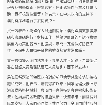
的各項防疫抗疫措施，包括口岸體溫檢測、填寫健康申
報表及醫學檢查、醫學觀察、停止聚集性商業及社會活
動、實行核酸檢測等。他表示，在中央政府的支持下，
澳門有序地進行了疫情管控。
賀一誠表示，為確保人員通關暢順，澳門與廣東就澳康
碼和粵康碼進行了對接工作，希望健康碼的互認互換擴
展至內地其他省市。他強調，澳門一定會做好防控工
作，不論對人員還是貨物的檢查都會非常嚴謹。
賀一誠還提及澳門地方小，專業人才不足夠，希望衛健
委在醫護人員及醫院管理人員培訓方面予以支持。
馬曉偉稱讚澳門特區政府對於新冠病毒感染疫情防控措
施和成效，他表示，疫情爆發以來，國家衛健委按照粵
港澳聯防聯控機制，與澳門一直保持信息通暢和技術交
流。他讚揚特區政府的措施果斷、快速準確，而且得到
民眾支持，大家同心同德，共同努力，令澳門防控形勢