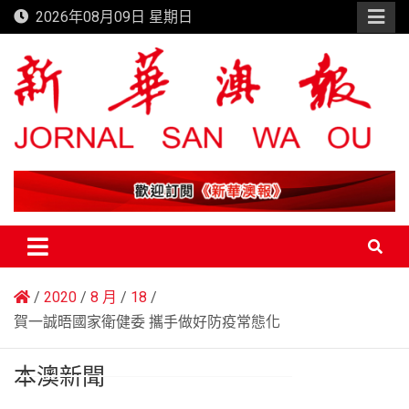
Skip
2026年08月09日 星期日
to
content
新華澳報
2020
8 月
18
賀一誠晤國家衛健委 攜手做好防疫常態化
本澳新聞