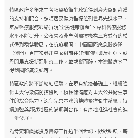
特區政府多年來在各項醫療衛生政策得到廣大醫師群體
的支持和配合，多項居民健康指標位列世界先進水平、
基層醫療服務網絡實現“全民健康覆蓋”、專科醫療服務
水平不斷提升、公私營及非牟利醫療機構三方並行的模
式得到穩健發展；在抗疫期間，中國國際應急醫療隊
（澳門）更首次參加專家組前往非洲的阿爾及利亞、蘇
丹開展支援新冠肺炎工作，並載譽而歸，本澳醫療水平
得到國際廣泛認可。
特區政府將不斷總結經驗，在現有抗疫基礎上，繼續強
化重⼤傳染病防控機制，積極儲備應對重大公共衞生事
件的綜合能力，深化完善本澳的整體醫療衛生系統；持
續加強與鄰近地區的溝通與合作，有序地推進社會的進
一步發展。
為肯定和讚揚投身醫療工作逾半個世紀、默默耕耘、薪