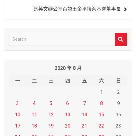
導
蔡英文辦公室否認王金平接海基會董事長
覽
S
e
a
r
2020 年 8 月
c
h
一
二
三
四
五
六
日
1
2
3
4
5
6
7
8
9
10
11
12
13
14
15
16
17
18
19
20
21
22
23