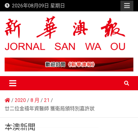
Skip
2026年08月09日 星期日
to
content
新華澳報
2020
8 月
21
廿二位金禧年資醫師 獲衛局頒特別嘉許狀
本澳新聞