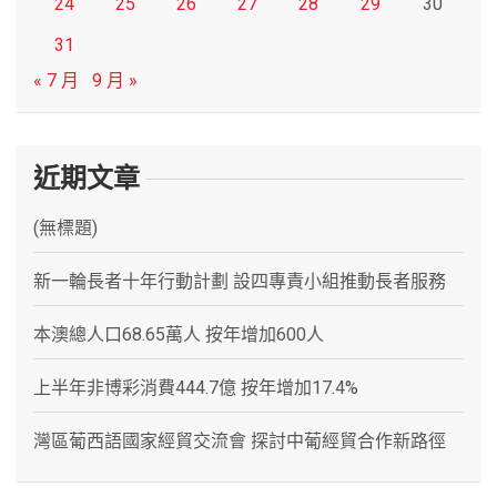
24
25
26
27
28
29
30
31
« 7 月
9 月 »
近期文章
(無標題)
新一輪長者十年行動計劃 設四專責小組推動長者服務
本澳總人口68.65萬人 按年增加600人
上半年非博彩消費444.7億 按年增加17.4%
灣區葡西語國家經貿交流會 探討中葡經貿合作新路徑