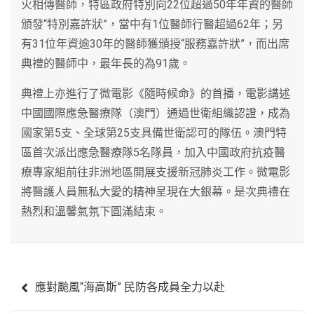
火相傳醫師，特區政府特別向22位超過50年年資的醫師
頒發“特別嘉許狀”，當中有1位醫師行醫超過62年；另
有31位年資逾30年的醫師獲頒授“服務嘉許狀”，而出席
典禮的醫師中，最年長的為91歲。
典禮上亦進行了微電影《隨時候命》的首播，電影講述
中國國際應急醫療隊（澳門）通過世衛組織認證，成為
國家第5支、全球第25支具備世衛認可的隊伍。澳門特
區首次派出應急醫療隊5名隊員，加入中國政府抗疫醫
療專家組前往非洲地區開展支援新冠肺炎工作。微電影
將醫護人員無私大愛的精神呈現在大銀幕。是次典禮在
熱烈和溫馨氣氛下圓滿結束。
文
應對颱風“海高斯” 民防各成員全力以赴
章