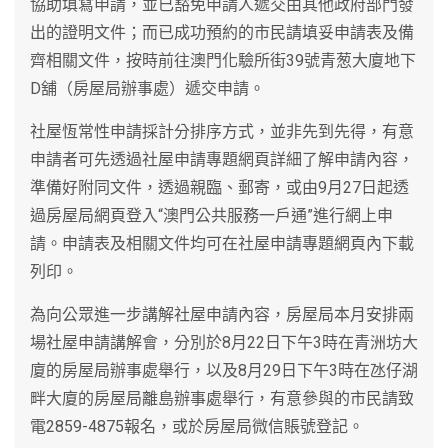
協助填寫申請，並已豁免申請人遞交由其他政府部門發
出的證明文件；而已成功預約的市民請填妥申請表及備
齊相關文件，按時前往澳門化驗所街39號青葱大廈地下
D舖（房屋局辦事處）遞交申請。
社屋恆常性申請採計分排序方式，並非先到先得，有意
申請者可先透過社屋申請專題網頁詳細了解申請內容，
準備好附同文件，透過親臨、郵寄，或由9月27日起透
過房屋局網頁登入“澳門公共服務一戶通”進行網上申
請。申請表及相關文件均可在社屋申請專題網頁內下載
列印。
為向公眾進一步講解社屋申請內容，房屋局本月安排兩
場社屋申請講解會，分別於8月22日下午3時在青洲坊大
廈的房屋局辦事處舉行，以及8月29日下午3時在氹仔湖
畔大廈的房屋局離島辦事處舉行，有意參與的市民請致
電2859-4875報名，或於房屋局微信賬號登記。