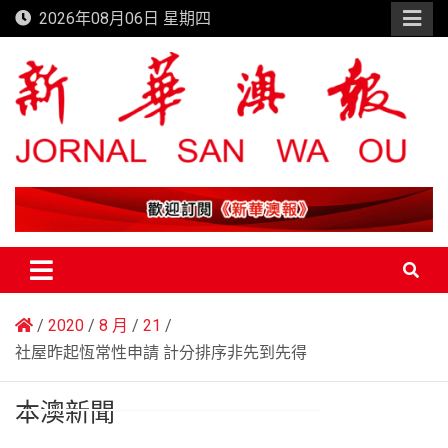
Skip
2026年08月06日 星期四
to
content
新華澳報
2020
8 月
21
社屋昨起恆常性申請 計分排序非先到先得
本澳新聞