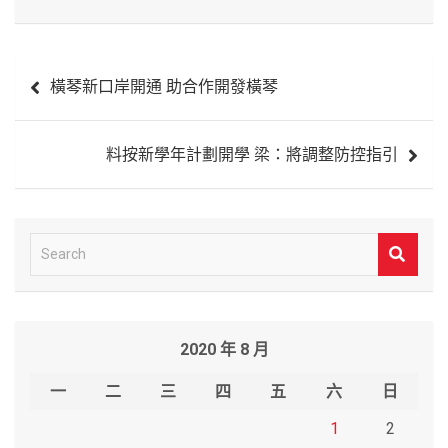
文
橫琴新口岸開通 助合作開發橫琴
章
導
料按新學年計劃開學 梁：將調整防控指引
覽
S
e
a
r
2020 年 8 月
c
h
一
二
三
四
五
六
日
1
2