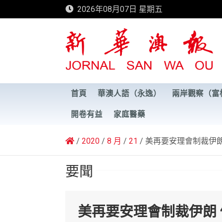
Skip
2026年08月07日 星期五
to
content
新華澳報
首頁
華澳人語（永逸）
兩岸觀察（富
開卷有益
家庭醫藥
2020
8 月
21
美再要安理會制裁伊朗
要聞
美再要安理會制裁伊朗