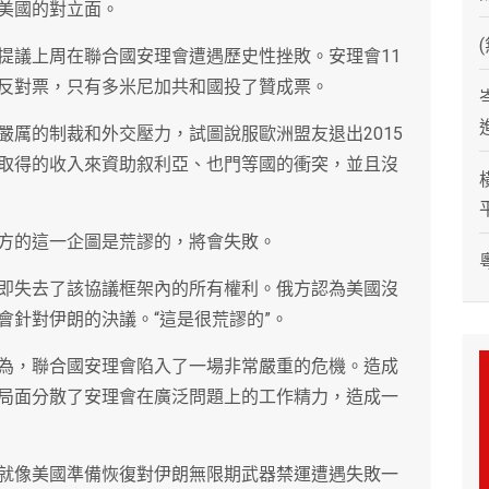
美國的對立面。
提議上周在聯合國安理會遭遇歷史性挫敗。安理會11
反對票，只有多米尼加共和國投了贊成票。
嚴厲的制裁和外交壓力，試圖說服歐洲盟友退出2015
取得的收入來資助叙利亞、也門等國的衝突，並且沒
方的這一企圖是荒謬的，將會失敗。
即失去了該協議框架內的所有權利。俄方認為美國沒
會針對伊朗的決議。“這是很荒謬的”。
為，聯合國安理會陷入了一場非常嚴重的危機。造成
局面分散了安理會在廣泛問題上的工作精力，造成一
就像美國準備恢復對伊朗無限期武器禁運遭遇失敗一