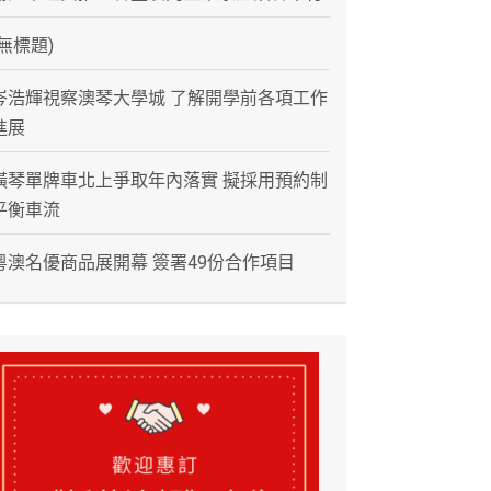
(無標題)
岑浩輝視察澳琴大學城 了解開學前各項工作
進展
橫琴單牌車北上爭取年內落實 擬採用預約制
平衡車流
粵澳名優商品展開幕 簽署49份合作項目