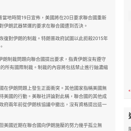
c
h
普當地時間19日宣佈，美國將在20日要求聯合國重新
對伊朗武器禁運的要求在聯合國遭到否決。
恢復對伊朗的制裁。特朗普政府試圖以此扼殺2015年
。
就伊朗制裁問題向聯合國提出要求，指責伊朗沒有遵守
伊朗的所有國際制裁。制裁的內容將包括禁止進行鈾濃縮
國在伊朗問題上發生正面衝突。其他國家指稱美國無
«
持美國的行動。美聯社評論對此稱，聯合國的其他成
政府兩年前從伊朗核協議中撤出，沒有資格提出這一
但美國近期在聯合國向伊朗施壓的努力幾乎孤立無