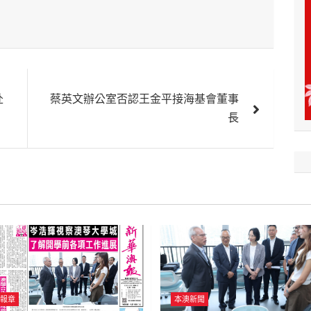
赴
蔡英文辦公室否認王金平接海基會董事
長
報章
本澳新聞