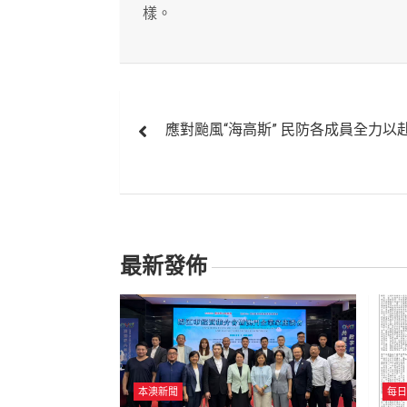
樣。
文
應對颱風“海高斯” 民防各成員全力以
章
導
覽
最新發佈
本澳新聞
每日