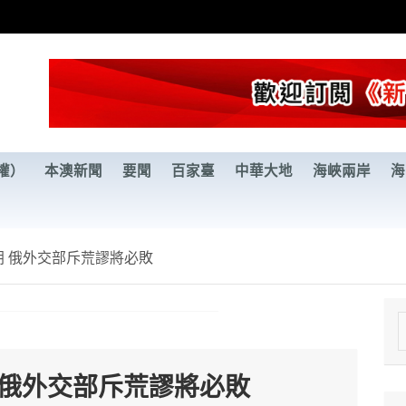
權）
本澳新聞
要聞
百家臺
中華大地
海峽兩岸
海
 俄外交部斥荒謬將必敗
e
a
 俄外交部斥荒謬將必敗
r