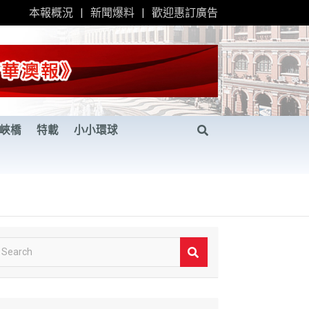
本報概況
新聞爆料
歡迎惠訂廣告
峽橋
特載
小小環球
S