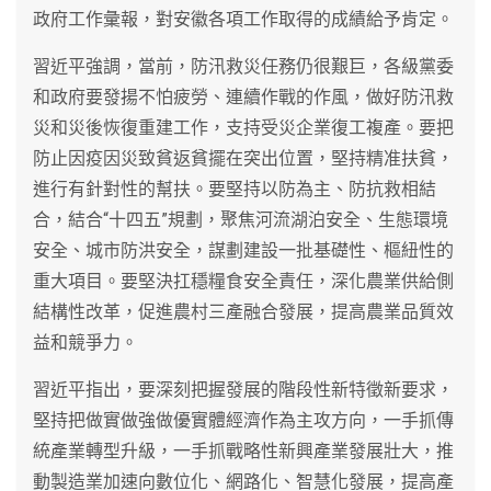
政府工作彙報，對安徽各項工作取得的成績給予肯定。
習近平強調，當前，防汛救災任務仍很艱巨，各級黨委
和政府要發揚不怕疲勞、連續作戰的作風，做好防汛救
災和災後恢復重建工作，支持受災企業復工複產。要把
防止因疫因災致貧返貧擺在突出位置，堅持精准扶貧，
進行有針對性的幫扶。要堅持以防為主、防抗救相結
合，結合“十四五”規劃，聚焦河流湖泊安全、生態環境
安全、城市防洪安全，謀劃建設一批基礎性、樞紐性的
重大項目。要堅決扛穩糧食安全責任，深化農業供給側
結構性改革，促進農村三產融合發展，提高農業品質效
益和競爭力。
習近平指出，要深刻把握發展的階段性新特徵新要求，
堅持把做實做強做優實體經濟作為主攻方向，一手抓傳
統產業轉型升級，一手抓戰略性新興產業發展壯大，推
動製造業加速向數位化、網路化、智慧化發展，提高產