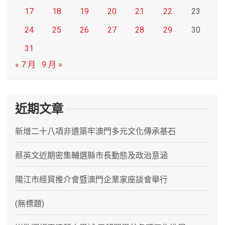
17
18
19
20
21
22
23
24
25
26
27
28
29
30
31
« 7 月
9 月 »
近期文章
新增二十八項非遺築牢澳門多元文化傳承基石
蔡英文近期密集輔選縣市長動態及政治意涵
陽江市經貿推介會暨澳門企業家座談會舉行
(無標題)