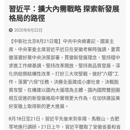
習近平：擴大內需戰略 探索新發展
格局的路徑
2020年8月22日
【中新社北京8月21日電】中共中央總書記、國家主
席、中央軍委主席習近平近日在安徽考察時強調，要貫
徹落實好黨中央決策部署，貫徹新發展理念，堅持穩中
求進工作總基調，堅持改革開放，堅持高品質發展，深
化供給側結構性改革，打好三大攻堅戰，做好“六穩”工
作，落實“六保”任務，決勝全面建成小康社會、決戰脫
貧攻堅，在構建以國內大循環為主體、國內國際雙迴圈
相互促進的新發展格局中實現更大作為，在加快建設美
好安徽上取得新的更大進展。
8月18日至21日，習近平先後來到阜陽、馬鞍山、合肥
等地進行調研。21日上午，習近平聽取了安徽省委和省