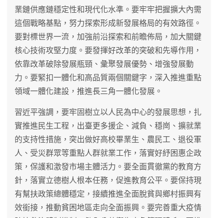
業鏈供應鏈穩定性和現代化水準。要牢牢把握擴大內需
這個戰略基點，努力探索形成新發展格局的有效路徑。
要對標世界一流，加強前沿探索和前瞻佈局，加大關鍵
核心技術攻堅力度。要發揮好改革的突破和先導作用，
依靠改革破除發展瓶頸、彙聚發展優勢、增強發展動
力。要緊扣一體化和高品質兩個關鍵字，深入推進重點
領域一體化建設，推進長三角一體化發展。
習近平強調，要牢固樹立以人民為中心的發展思想，扎
實推進民生工程，出臺更多援企、減負、穩崗、擴就業
的支持性措施，突出做好高校畢業生、農民工、退役軍
人、受災群眾等重點人群就業工作，落實好紓困惠企政
策，保護和激發市場主體活力。要全面貫徹黨的教育方
針，落實立德樹人根本任務，促進教育公平。要保持現
有幫扶政策總體穩定，接續推進全面脫貧與鄉村振興有
效銜接，推動貧困地區走向全面振興。要完善重大疫情