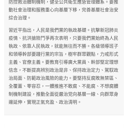
防控救治體制機制，健全公共衛生應急管理體系。要推
動社會治理和服務重心向基層下移，完善基層社會治安
綜合治理。
習近平指出，人民是我們黨的執政基礎。抗擊新冠肺炎
疫情、抗洪搶險鬥爭再次表明，只要我們黨始終為人民
執政、依靠人民執政，就能無往而不勝。各級領導班子
和領導幹部要踐行黨的宗旨，樹牢群眾觀點，力戒形式
主義、官僚主義。要教育引導廣大黨員、幹部堅定理想
信念，不斷提高辨別政治是非、保持政治定力、駕馭政
治局面、防範政治風險的能力。要堅持反腐敗無禁區、
全覆蓋、零容忍，一體推進不敢腐、不能腐、不想腐體
制機制建設，推動全面從嚴治党向基層一線、向群眾身
邊延伸，實現正氣充盈、政治清明。
文