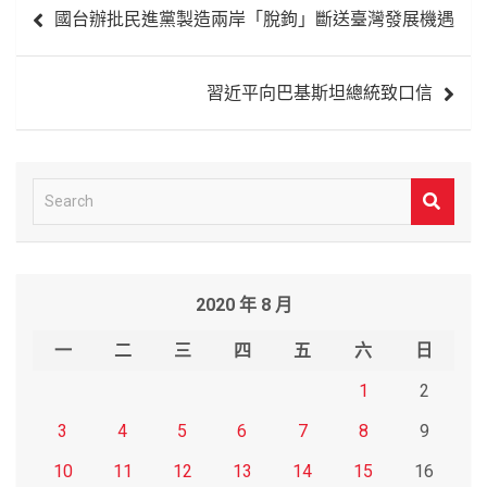
國台辦批民進黨製造兩岸「脫鉤」斷送臺灣發展機遇
章
導
習近平向巴基斯坦總統致口信
覽
S
e
a
r
2020 年 8 月
c
h
一
二
三
四
五
六
日
1
2
3
4
5
6
7
8
9
10
11
12
13
14
15
16