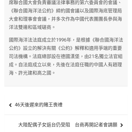
席聯合國大會負責審議法律事務的第六委員會的會議、
《聯合國海洋法公約》締約國會議以及國際海底管理局
大會和理事會會議，并多次作為中國代表團團長參與海
洋法雙邊和區域磋商。
國際海洋法法庭成立於1996年，是根據《聯合國海洋法
公約》設立的解決有關《公約》解釋和適用爭端的重要
司法機構。法庭總部設在德國漢堡，由21名獨立法官組
成。自法庭成立以來，先後在法庭任職的中國人有趙理
海、許光建和高之國。
文
46天後遲來的賭王喪禮
章
導
大陸配偶子女返台仍受阻 台商再開記者會請願
覽