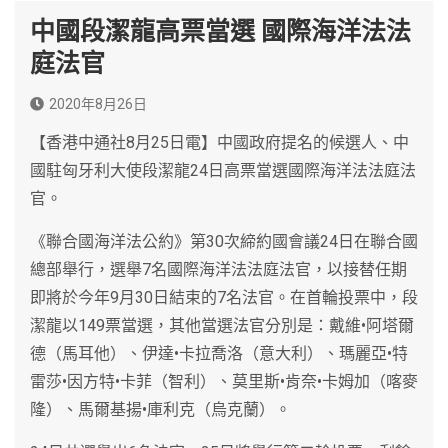
中國段潔龍高票當選 國際海洋法法
庭法官
2020年8月26日
【香港中通社8月25日電】中國政府提名的候選人、中
國駐匈牙利大使段潔龍24日高票當選國際海洋法法庭法
官。
《聯合國海洋法公約》第30次締約國會議24日在聯合國
總部舉行，選舉7名國際海洋法法庭法官，以接替任期
即將於今年9月30日結束的7名法官。在首輪投票中，段
潔龍以149票當選，其他當選法官分別是：戴維•阿塔爾
德（馬耳他）、伊達•卡拉喬洛（意大利）、瑪麗亞•特
雷莎•因方特•卡菲（智利）、莫里斯•肯奈•卡姆加（喀麥
隆）、馬爾基揚•庫利克（烏克蘭）。