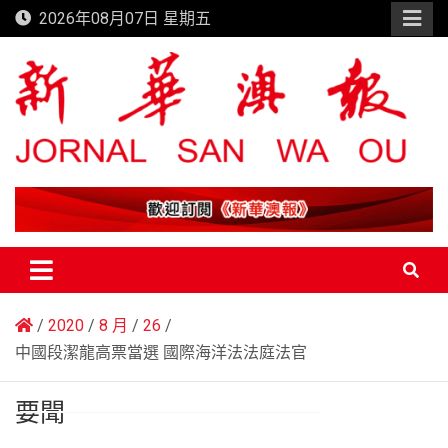
Skip
2026年08月07日 星期五
to
content
新華澳報
2020
8 月
26
中國段潔龍高票當選 國際海洋法法庭法官
要聞