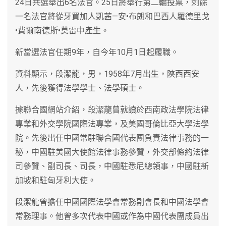
24日共選舉出6名法官。25日將舉行第二輪投票，剩餘
一名法官將從牙買加人凱茜—安•布朗和巴西人羅德里戈
•費爾南德斯•莫雷中產生。
新當選法官任期9年，自今年10月1日起履職。
資料顯示，段潔龍，男，1958年7月出生，陝西西安
人，先後獲得法學學士、法學碩士。
據聯合國網站介紹，段潔龍曾就讀於西南政法學院法律
專業和外交學院國際法專業，及美國哥倫比亞大學法學
院。先後出任中國常駐聯合國代表團負責法律事務的一
秘，中國駐美國大使館法律事務參贊，外交部條約法律
司參贊、副司長、司長，中國駐悉尼總領事，中國駐新
加坡和駐匈牙利大使。
段潔龍曾擔任中國國際法學會常務副會長和中國法學會
常務理事。他曾多次代表中國或作為中國代表團成員出