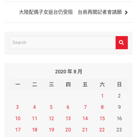
導
大陸配偶子女返台仍受阻 台商再開記者會請願
覽
S
e
a
r
2020 年 8 月
c
h
一
二
三
四
五
六
日
1
2
3
4
5
6
7
8
9
10
11
12
13
14
15
16
17
18
19
20
21
22
23