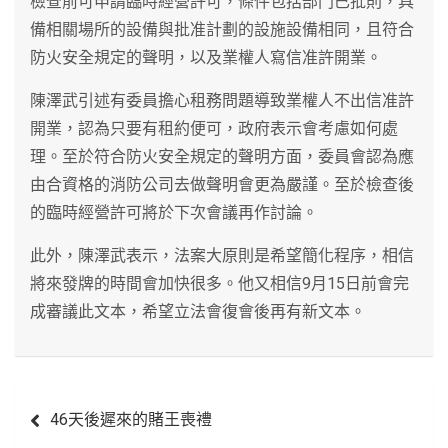
檢查前可申請臨時經營許可，條件包括部門已批則，具
備相關場所的設備與批准計劃的設施設備相同，且符合
防火安全規定的聲明，以及業權人寫信准許開業。
陳澤武引述有委員擔心租務問題導致業權人不出信准許
開業，認為只要有租約便可，政府表示會考慮如何處
理。至於符合防火安全規定的聲明方面，委員會認為應
由合資格的消防公司去做聲明會更為嚴謹。至於檢查後
的臨時經營許可將於下次會議再作討論。
此外，陳澤武表示，法案大原則是希望簡化程序，相信
將來發牌的時間會加快很多。他又相信9月15日前會完
成審議此文本，希望立法會復會後再有新文本。
文
46天後遲來的賭王喪禮
章