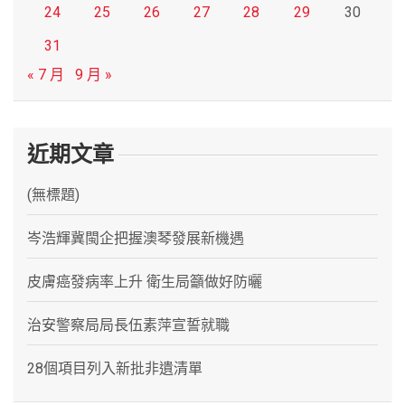
24
25
26
27
28
29
30
31
« 7 月
9 月 »
近期文章
(無標題)
岑浩輝冀閩企把握澳琴發展新機遇
皮膚癌發病率上升 衛生局籲做好防曬
治安警察局局長伍素萍宣誓就職
28個項目列入新批非遺清單