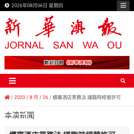
Skip
2026年08月06日 星期四
to
content
新華澳報
2020
8 月
26
續審酒店業務法 議臨時經營許可
本澳新聞