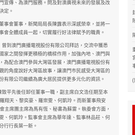
門宣傳、為澳門服務。問及對澳廣視未來的發展及改
決定。
董事會董事，新聞局局長陳露表示深感榮幸，並將一
事會全體成員一起，切實履行好法律賦予的職責。
，曾到澳門廣播電視股份有限公司拜訪，交流中獲悉
國家之間發揮更積極的橋樑作用，加強內地、澳門與
，為配合澳門參與大灣區發展，澳門廣播電視股份有
觀的角度說好大灣區故事，讓澳門巿民感受大灣區的
份有限公司繼續為廣大居民提供更多元化的資訊。
陳致平先後任卸任董事一職，副主席白文浩任期至本
員羅翔天、黎奕豪、羅崇雯、何凱玲。而新董事飛安
東會主席團主席為馬有恆、秘書為蘇雷。執委會方面，
雯、何凱玲。監事會主席為華年達、監事林品莊、何
分行行長葉一新。