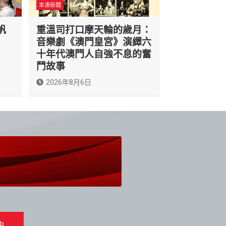
本澳新聞
帆
重溫司打口摩天輪的歲月：
音樂劇《澳門皇宮》演繹六
十年代澳門人自強不息的奮
鬥故事
2026年8月6日