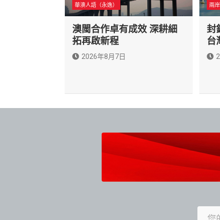
華澳人語（永逸）
兩岸
澳閩合作卓有成效 深耕細
封
拓再啟新程
台
2026年8月7日