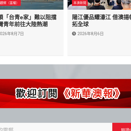
觀察（富權）
本澳新聞
鎖「台青e家」難以阻擋
陽江優品耀濠江 借澳揚
灣青年前往大陸熱潮
拓全球
2026年8月7日
2026年8月6日