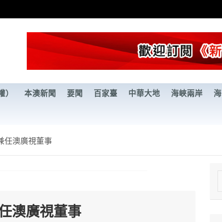
權）
本澳新聞
要聞
百家臺
中華大地
海峽兩岸
海
兼任澳廣視董事
e
a
兼任澳廣視董事
r