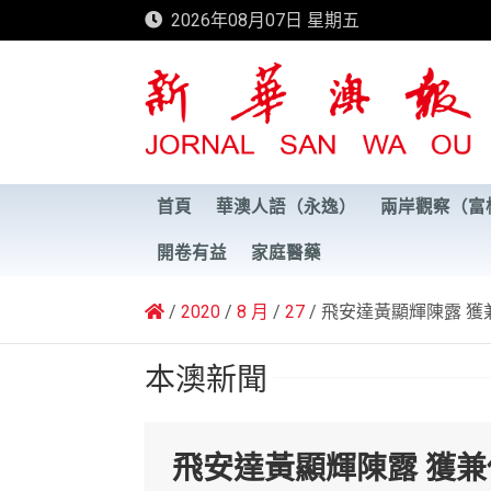
Skip
2026年08月07日 星期五
to
content
新華澳報
首頁
華澳人語（永逸）
兩岸觀察（富
開卷有益
家庭醫藥
2020
8 月
27
飛安達黃顯輝陳露 獲
本澳新聞
飛安達黃顯輝陳露 獲