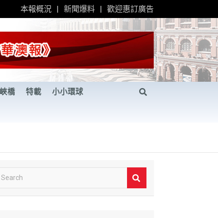
本報概況
新聞爆料
歡迎惠訂廣告
峽橋
特載
小小環球
S