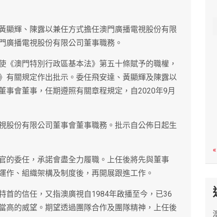
c
h
黃顯輝、陳露以兼任方式擔任澳門廣播電視股份有限
門廣播電視股份有限公司董事職務。
使《澳門特別行政區基本法》第五十條賦予的職權，
》有關規定作出批示。委任飛安達、黃顯輝及陳露以
事會董事，任期遵照有關章程規定，自2020年9月
視股份有限公司董事會董事職務。批示自公佈日起生
«
官的委任，承諾會盡全力履職。上任後將先與董事
運作、組織架構及制度後，再開展跟進工作。
首的信任，又指澳廣視自1984年啟播至今，已36
當高的威望。期望透過團隊合作及團隊精神，上任後