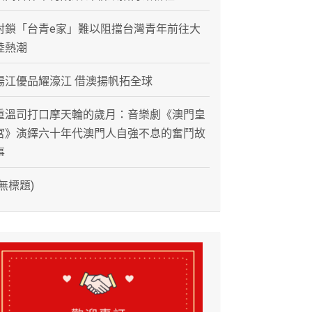
封鎖「台青e家」難以阻擋台灣青年前往大
陸熱潮
陽江優品耀濠江 借澳揚帆拓全球
重溫司打口摩天輪的歲月：音樂劇《澳門皇
宮》演繹六十年代澳門人自強不息的奮鬥故
事
(無標題)