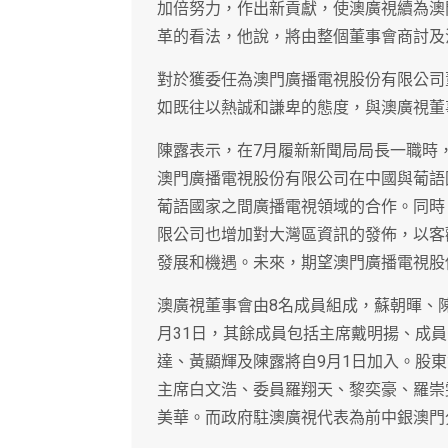
加倍努力，作出新貢獻，使澳廣視續為澳
革的看法，他說，將由整個董事會商討及
對於獲委任為澳門廣播電視股份有限公司
如既往以熱誠和謙卑的態度，與澳廣視董
陳露表示，在7月履新新聞局局長一職時
澳門廣播電視股份有限公司在中國與葡語
葡語國家之間廣播電視領域的合作。同時
限公司也增加對大灣區資訊的發佈，以客
發展和機遇。未來，期望澳門廣播電視股
澳廣視董事會由8名成員組成，蘇朝暉、
月31日，其餘成員包括主席戴明揚、成
達、黃顯輝及陳露將自9月1日加入。股
主席白文浩、委員羅翔天、黎奕豪、羅崇
美華。而政府駐澳廣視代表為前中銀澳門