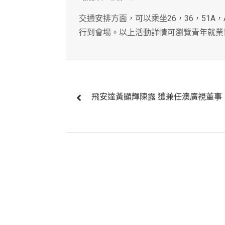
交通安排方面，可以乘坐26，36，51A，
行到會場。以上活動詳情可瀏覽青年就業博覽會網
文
飛安達黃顯輝陳露 獲兼任澳廣視董事
章
導
覽