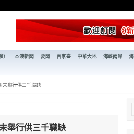
權）
本澳新聞
要聞
百家臺
中華大地
海峽兩岸
海
周末舉行供三千職缺
e
a
周末舉行供三千職缺
r