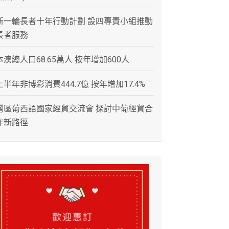
新一輪長者十年行動計劃 設四專責小組推動
長者服務
本澳總人口68.65萬人 按年增加600人
上半年非博彩消費444.7億 按年增加17.4%
灣區葡西語國家經貿交流會 探討中葡經貿合
作新路徑