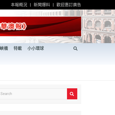
本報概況
新聞爆料
歡迎惠訂廣告
峽橋
特載
小小環球
S