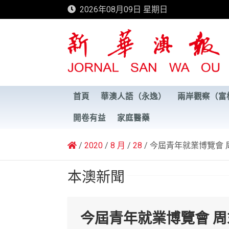
Skip
2026年08月09日 星期日
to
content
新華澳報
首頁
華澳人語（永逸）
兩岸觀察（富
開卷有益
家庭醫藥
2020
8 月
28
今屆青年就業博覽會 
本澳新聞
今屆青年就業博覽會 