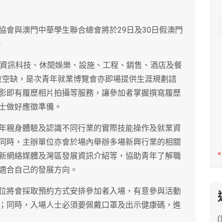
c
h
協會與澳門中華學生聯合總會將於29日及30日假澳門
。
、資訊科技、休閒娛樂、設施、工程、銷售、酒店及餐
職位空缺，是次青年就業博覽會亦即場提供生涯規劃諮
影即有履歷相片拍攝等服務，讓參加者掌握撰寫履歷
士做好應徵準備。
年親身體驗及認識不同行業的實際技能操作及就業資
同時，主辦單位亦會於場內舉辦多場新興行業的相關
«
新網絡媒體及灣區發展資訊介紹等，協助青年了解職
適合自己的發展方向。
位將會採取預約方式安排參加者入場，有意參與活動
；同時，入場人士必須要佩戴口罩及出示健康碼，進