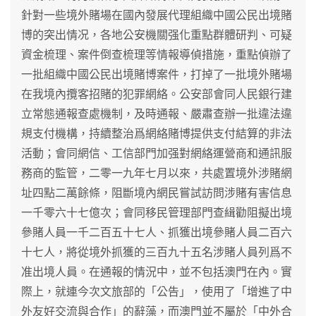
針對一些境外賭場在國內發展代理組織中國公民出境賭
博的突出情况，各地公安機關强化重點群體研判、可疑
資金梳理、案件倒查梳理等情報導偵措施，重點偵辦了
一批組織中國公民出境賭博案件，打掉了一批境外賭場
在我境內攬客招賭的犯罪網絡。公安部會同人民銀行建
立常態通報查處機制，及時通報、嚴肅查辦一批違法違
規支付機構，持續整治爲網絡賭博提供支付結算的非法
活動；會同網信、工信部門加强對網絡運營商和通訊服
務商的監管，二零一九年七月以來，共處置境外涉賭網
址四點二萬餘條，阻斷境內網民嘗試訪問涉賭有害信息
一千零六十七億次；會同移民管理部門查緝勸阻擬出境
參賭人員一千二百五十七人、抓獲出境參賭人員二百六
十七人，將從境外抓獲的三百九十五名涉賭人員列爲不
准出境人員。在通報的情況中，並不包括澳門在內。實
際上，就連今次文旅部的「公告」，使用了「增進了中
外友好交流與合作」的辭藻，而澳門並不屬於「中外合