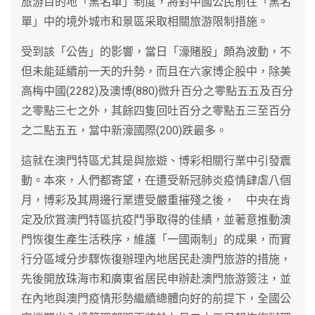
旅游目的地「黑名單」制度，將對中國公民前往「黑名
單」中的境外城市和景區采取相關旅游限制措施。
受到該「公告」的影響，當日「濠賭股」頗為波動，不
但未能延續前一天的升勢，而且在六家博企股中，除美
高梅中國(2282)及澳博(880)微升百分之零點五五及百分
之零點三七之外，其餘四隻回吐百分之零點五三至百分
之二點五五，當中新濠國際(200)跌最多。
這就在澳門特區尤其是與旅遊、博彩相關行業中引發震
動。本來，人們都寄望，在遭受新冠肺炎疫情肆虐八個
月，博彩及其周邊行業遭受嚴重摧殘之後， 中央在肯
定及欣賞澳門特區抗疫鬥爭取得的佳績，並著意推動澳
門恢復生產生活秩序，維護「一國兩制」的成果，而實
行分區域分步驟恢復辦理內地居民赴澳門旅游的措施，
先後開放珠海市和廣東省居民申辦赴澳門旅游簽注，並
在內地與澳門疫情形勢繼續總體向好的前提下，全國公