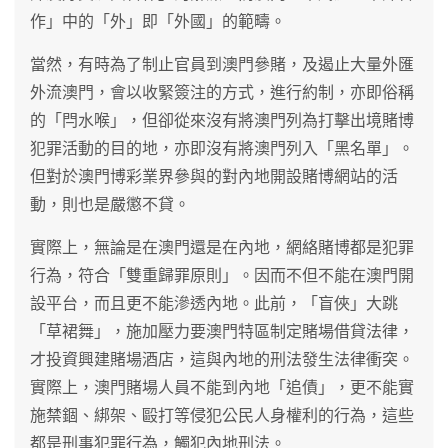
作」中的「外」即「外國」的範疇。
當然，有時為了制止官員到澳門參賭，及遏止大量外匯
外流澳門，會以收緊簽注的方式，進行約制，亦即俗稱
的「閂水喉」，但卻從來沒有將澳門列為打擊出境賭博
犯罪活動的目的地，亦即沒有將澳門列入「黑名單」。
但對於澳門博彩業界參與的對內地開設賭博網站的活
動，則也是嚴懲不貸。
實際上，無論是在澳門還是在內地，網絡賭博都是犯罪
行為，符合「雙重歸罪原則」。因而不但不能在澳門開
設平台，而且更不能滲透內地。此前，「盲俠」大跳
「草裙舞」，施加壓力要澳門特區制定賭場借貸法律，
才投資興建賭場酒店，這與內地的刑法發生法律衝突。
實際上，澳門賭場人員不能到內地「追債」，更不能實
施禁錮、綁架、毆打等侵犯公民人身權利的行為，這些
都是刑事犯罪行為，觸犯內地刑法。