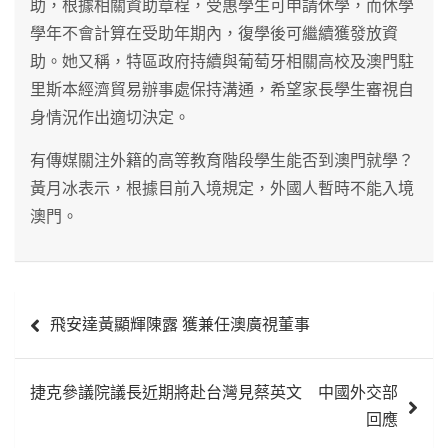
助，根據相關資助章程，受惠學生可申請休學，而休學
學年不會計算在受助年期內，復學後可繼續獲發放資
助。她又稱，特區政府持續與葡萄牙相關高校及澳門駐
里斯本經濟貿易辦事處保持溝通，希望家長學生審視自
身情況作出適切決定。
有傳媒關注外籍的高等教育階段學生能否到澳門就學？
黃月冰表示，根據目前入境規定，外國人暫時不能入境
澳門。
文
飛安達黃顯輝陳露 獲兼任澳廣視董事
章
導
捷克參議院議長近期將赴台灣見蔡英文 中國外交部
覽
回應