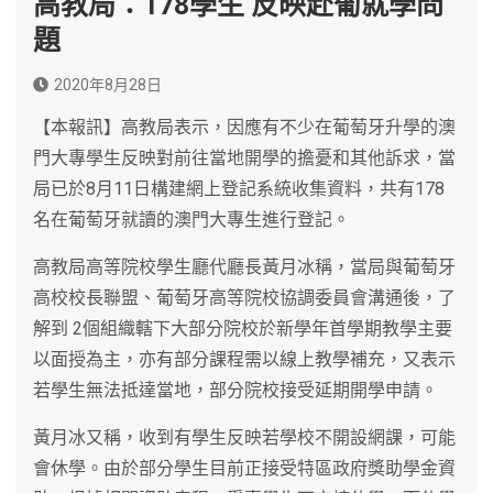
高教局：178學生 反映赴葡就學問
題
2020年8月28日
【本報訊】高教局表示，因應有不少在葡萄牙升學的澳
門大專學生反映對前往當地開學的擔憂和其他訴求，當
局已於8月11日構建網上登記系統收集資料，共有178
名在葡萄牙就讀的澳門大專生進行登記。
高教局高等院校學生廳代廳長黃月冰稱，當局與葡萄牙
高校校長聯盟、葡萄牙高等院校協調委員會溝通後，了
解到 2個組織轄下大部分院校於新學年首學期教學主要
以面授為主，亦有部分課程需以線上教學補充，又表示
若學生無法抵達當地，部分院校接受延期開學申請。
黃月冰又稱，收到有學生反映若學校不開設網課，可能
會休學。由於部分學生目前正接受特區政府獎助學金資