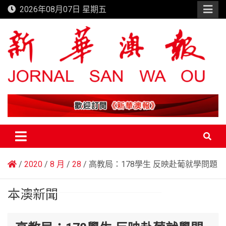
Skip
2026年08月07日 星期五
to
content
新華澳報
2020
8 月
28
高教局：178學生 反映赴葡就學問題
本澳新聞