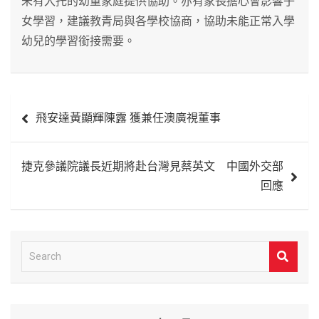
未有入托的幼童家庭提供協助。亦有家長擔心會影響子
女學習，建議教青局與各學校協商，協助未能正常入學
幼兒的學習銜接需要。
文
飛安達黃顯輝陳露 獲兼任澳廣視董事
章
導
捷克參議院議長近期將赴台灣見蔡英文 中國外交部
覽
回應
S
e
a
r