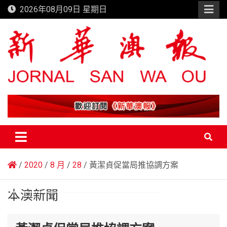
Skip
2026年08月09日 星期日
to
content
新華澳報
2020
8 月
28
黃潔貞促當局推協調方案
本澳新聞