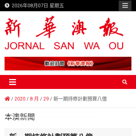
Skip
2026年08月07日 星期五
to
content
新華澳報
2020
8 月
29
新一期持修計劃預算八億
本澳新聞