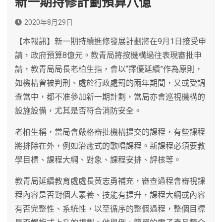
新一期持修計劃預算八億
2020年8月29日
【本報訊】新一期持續進修發展計劃將在9月1日接受申
請，政府預算8億元。教青局將按機構過往表現審批申
請，教青局局長老柏生指，會以“擇優延續”作為原則，
如機構曾被判刑、處於行政處罰的兩年期間，又或受調
查當中，都不准參加新一期計劃，當局亦會巡視機構的
設施設備，尤其是否符合消防安全。
老柏生稱，當局會嚴格審批機構提交的課程，有些課程
將排除在外，例如治癒式的歌唱課程。新課程必須要教
學目標、課程大綱、對象、課程安排、評核等。
教青局延續教育處處長黃志勇補充，審查過程會審視課
程內容是否對個人素養、技能有提升，課程大綱或內容
有否完整性、系統性，以至循序的整個過程，整個目標