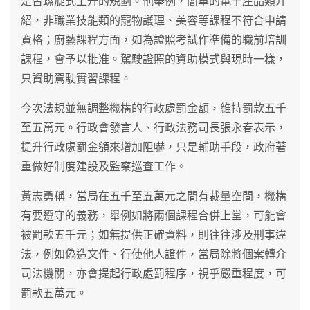
是否螺旋式上升的規劃。他舉例，簡單的電子產品類介
紹，非職業技能類的寵物護理、美容等課程不符合申請
資格；廚藝課程方面，如為證照考試作準備的職前培訓
課程，會予以批准。駕駛證照的資助模式與現時一樣，
只資助駕駛實習課程。
今次法規並無調整機構的行政處罰金額，維持罰款五千
至五萬元。行政會發言人、行政法務司長張永春表示，
提升行政處罰金額來增加阻嚇，只是輔助手段，政府著
重做好制度建設及監察巡查工作。
黃志勇稱，當局在五千至五萬元之間有裁量空間，機構
有要遵守的義務，舉例如將兩個課程合併上堂，可能會
被罰款五千元；如無提供正確資料，則往往涉及刑事違
法，例如偽造文件、行使他人證件，當局除將個案轉介
司法機關，亦會提起行政處罰程序，視乎嚴重程度，可
罰款五萬元。