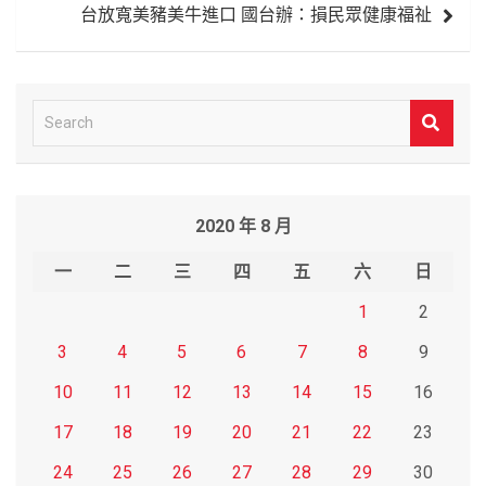
台放寬美豬美牛進口 國台辦：損民眾健康福祉
覽
S
e
a
r
2020 年 8 月
c
h
一
二
三
四
五
六
日
1
2
3
4
5
6
7
8
9
10
11
12
13
14
15
16
17
18
19
20
21
22
23
24
25
26
27
28
29
30