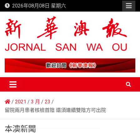
Skip
2026年08月08日 星期六
to
content
新華澳報
2021
3 月
23
留院兩月患者核檢首陰 還須連續雙陰方可出院
本澳新聞