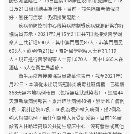
酸檢測呈陰性， 15日血清IgM陽性及IgG抗體陽性，18
日及21日檢測結果為陰性。目前，該名隔離者情況良
好，無任何症狀，仍須接受隔離。
疾病預防控制中心傳染病防制暨疾病監測部梁亦好
協調員表示，2021年3月15至21日共7日需接受醫學觀
察人士共新增690人，其中澳門居民87人，非澳門居民
603人。截至昨(21)日，累計醫學觀察人士有31,119
人。現正進行醫學觀察人士有1,670人，其中1,665人在
酒店、5人在衛生局設施。
衛生局疫苗接種協調員戴華浩表示，截至2021年3
月22日，本澳從未出現新冠肺炎病毒社區傳播，已連續
358天無本地病例報告（包括無症狀感染者），連續44
天無新增病例報告。累計確診病例48例，累計死亡病例
0例，累計出院47例，46例為境外輸入病例，僅2例為
輸入相關病例，無任何醫務人員受到感染。目前1名確
診者入住路環高頂公共衛生臨床中心，沒有發熱或其他