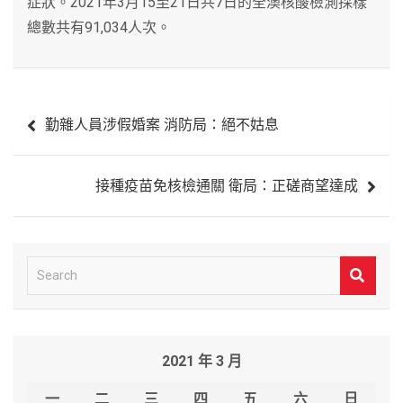
症狀。2021年3月15至21日共7日的全澳核酸檢測採樣
總數共有91,034人次。
文
勤雜人員涉假婚案 消防局：絕不姑息
章
導
接種疫苗免核檢通關 衛局：正磋商望達成
覽
S
e
a
r
2021 年 3 月
c
h
一
二
三
四
五
六
日