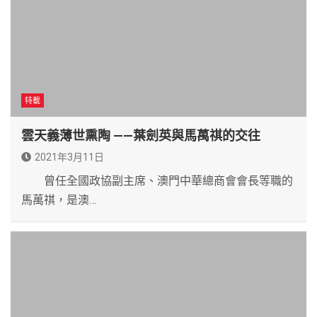
特載
雲天義薄世熏陶 ——葉劍英與馬萬祺的交往
2021年3月11日
曾任全國政協副主席、澳門中華總商會會長等職的
馬萬祺，是澳…