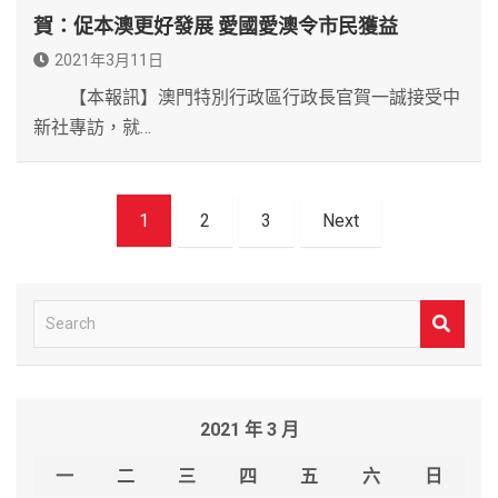
賀：促本澳更好發展 愛國愛澳令市民獲益
2021年3月11日
【本報訊】澳門特別行政區行政長官賀一誠接受中
新社專訪，就…
文
1
2
3
Next
章
導
覽
S
e
a
r
2021 年 3 月
c
h
一
二
三
四
五
六
日