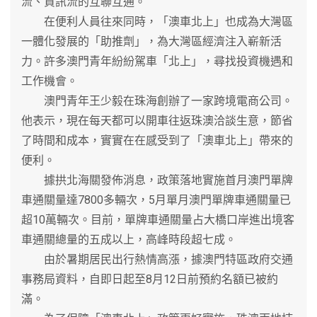
流、資訊流的互聯互通。
在便利人員往來同時，「澳車北上」也成為大灣區
一體化發展的「助推劑」，為大灣區經濟注入嶄新活
力。許多澳門青年紛紛駕車「北上」，尋找投資機遇和
工作機會。
澳門青年王少毅在珠海創辦了一家跨境電商公司。
他表示，現在每天都可以開車往返珠澳洽談生意，節省
了時間和成本，實實在在感受到了「澳車北上」帶來的
便利。
據拱北海關發佈消息，政策落地實施首月澳門單牌
車通關量達7800多輛次，5月單月澳門單牌車通關量已
超10萬輛次。目前，單牌車通關量占大橋口岸進出境客
車通關總量的五成以上，高峰時段超七成。
由於暑期居民出行熱情高漲，據澳門特區政府交通
事務局資料，自即日起至8月12日前預約名額已被約
滿。