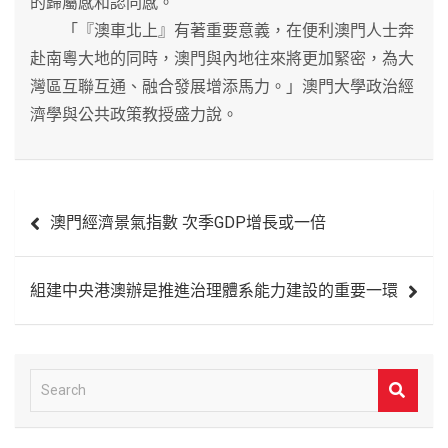
的歸屬感和認同感。
「『澳車北上』有著重要意義，在便利澳門人士奔
赴南粵大地的同時，澳門與內地往來將更加緊密，為大
灣區互聯互通、融合發展增添馬力。」澳門大學政治經
濟學與公共政策教授盛力說。
文
澳門經濟景氣指數 次季GDP增長或一倍
章
導
組建中央港澳辦是推進治理體系能力建設的重要一環
覽
S
e
a