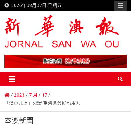
Skip
2026年08月07日 星期五
to
content
新華澳報
2023
7 月
17
「澳車北上」火爆 為灣區發展添馬力
本澳新聞