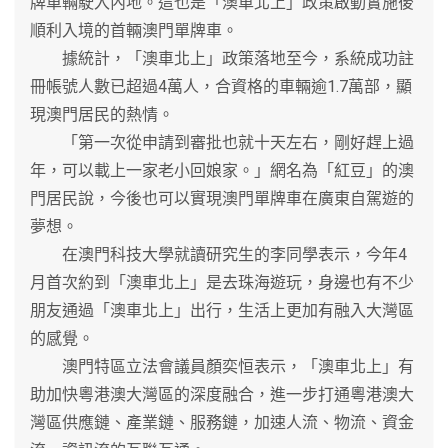
牌車輛駛入內地。這也是「澳車北上」政策啟動實施後
順利入境的首輛澳門單牌車。
據統計，「澳車北上」政策落地至今，系統成功註
冊帳號人數已超過4萬人，合資格的車輛逾1.7萬部，顯
現澳門居民的熱情。
「第一次從申請到審批也就十天左右，剛好趕上過
年，可以載上一家老小回娘家。」網名為「紅豆」的澳
門居民說，今後也可以實現澳門單牌車在廣東自駕遊的
夢想。
在澳門科技大學就讀研究生的李同學表示，今年4
月首次約到「澳車北上」是去珠海遊玩，身邊也有不少
朋友通過「澳車北上」出行，生活上更加有融入大灣區
的感覺。
澳門特區立法會議員顏奕恒表示，「澳車北上」有
助加快粵港澳大灣區的深度融合，進一步打通粵港澳大
灣區供應鏈、產業鏈、服務鏈，加速人流、物流、資金