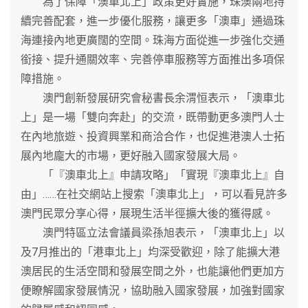
為了保障「澳車北上」政策更好實施，珠澳兩地持
續完善配套，進一步優化服務，讓更多「澳車」通過珠
海連接內地更廣闊的空間。珠海方面從進一步強化交通
銜接、提升通關效率、完善停車服務等方面推出多項保
障措施。
澳門創新發展研究會秘書長余渭恒表示，「澳車北
上」是一場「雙向奔赴」的交流，既帶動更多澳門人士
在內地旅遊、投資興業和商洽合作，也促進港澳人士拓
展內地龐大的市場，更好融入國家發展大局。
「『澳車北上』申請攻略」「實現『澳車北上』自
由」……在社交網站上搜索「澳車北上」，可以看見許多
澳門民眾分享心得，展現生活半徑擴大後的獲得感。
澳門特區立法會議員梁孫旭表示，「澳車北上」以
及7月推出的「港車北上」均深受歡迎，除了能擴大港
澳居民的生活空間和發展空間之外，也能讓他們更加方
便瞭解國家發展情況，協助融入國家發展，加強對國家