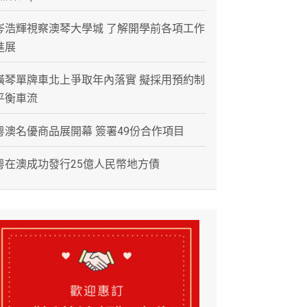
岑浩輝視察澳琴大學城 了解開學前各項工作
進展
橫琴單牌車北上爭取年內落實 擬採用預約制
平衡車流
粵澳名優商品展開幕 簽署49份合作項目
粵在澳成功發行25億人民幣地方債