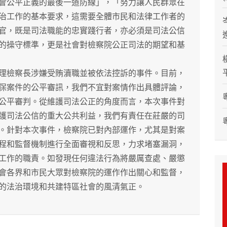
公平正義的最後一道防線」，「努力讓人民群眾在
治工作的基本要求，這需要全體市民和法律工作者的
官，既是司法職能的忠實踐行者，亦必須是司法公信
的操守標準，更是社會對檢察院公正司法的期望和基
檢察長涉嫌受賄瀆職並被依法控訴的事件。目前，
保案件的公平審訊，我們不宜對案情作出具體評論，
公平審判。從維護司法公正的角度而言，本次事件對
護司法公信的重大公共利益，我們有責任在莊嚴的司
。針對本次事件，檢察院已對內部運作，尤其是對案
程和監督機制進行全面審視和反思，力求堵塞漏洞，
工作的職責。如發現任何違法行為將嚴厲查處、嚴懲
會各界和市民大眾對檢察院的運作作出關心和監督，
的法治環境和共建特區社會的風清氣正。