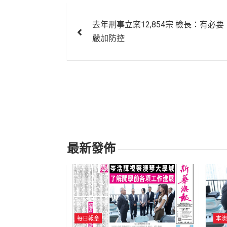
文
去年刑事立案12,854宗 檢長：有必要
章
嚴加防控
導
覽
最新發佈
每日報章
本澳