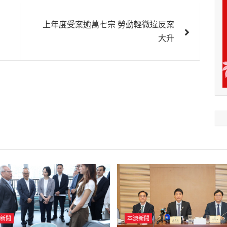
上年度受案逾萬七宗 勞動輕微違反案
大升
新聞
本澳新聞