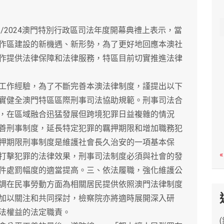
c
h
2024澳門特別行政區司法年度開幕典禮上表示，當
作區建設的新機遇、新形勢，為了更好地回應本澳社
作提供法律保障和法律服務，特區目前切實推進法律
作經驗，為了不斷完善本澳法律制度，謹提出以下
實健全澳門特區區際刑事司法協助規範。刑事司法合
，在區域融合迅猛發展但跨境犯罪日益複雜的情況
善刑事制度，延長特定犯罪的羈押期限和增加職務犯
押期限刑事制度是維護社會長久治安的一項基本保
«
打擊犯罪的法律效果，刑事司法制度必須與社會的發
件處罰幅度的適當提高。三、依法履職，強化維護公
調在民事勞動方面為相關居民提供依照澳門法律制度
加以關注和共同探討，檢察院亦將適時展開深入研
法權益的法定職責。