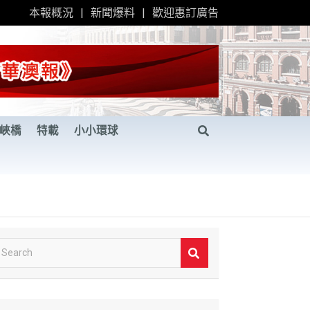
本報概況
新聞爆料
歡迎惠訂廣告
峽橋
特載
小小環球
S