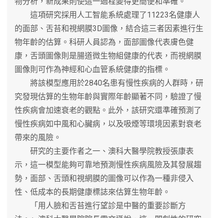
物分析，新成果則使這一過程變得更簡便和準確。
這項研究採用人工智能系統處理了11223名健康人
的面部、舌苔和視網膜3D圖像，結合這三者因素進行生
物年齡的估算。科研人員認為，面部圖像代表膚色健
康，舌頭圖像則是腸道微生物組健康的代表，而視網膜
圖像則可作為神經和心血管系統健康的指標。
將該模型應用於2840名患有慢性疾病的人群時，研
究發現估算的生物年齡與實際年齡顯著不同，驗證了慢
性疾病會加速衰老的觀點。此外，該研究還準確預測了
慢性疾病如中風和心臟病，以及吸煙等環境因素對衰老
帶來的風險。
研究的主要作者之一、澳科大醫學院教授張康表
示，這一模型能夠可靠地預測慢性疾病風險及其發展趨
勢，面部、舌頭和視網膜的圖像可以作為一種非侵入
性、低成本的長期健康標誌來估算生物年齡。
「用人臉和舌苔進行望診是中醫的重要診斷方