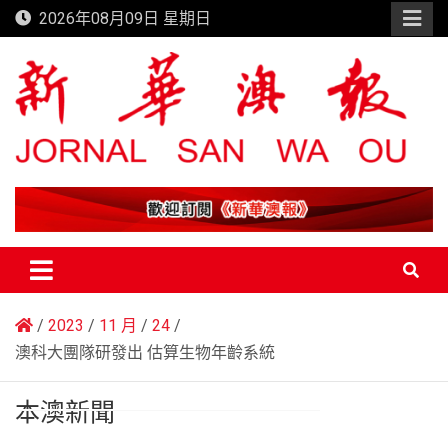
Skip
2026年08月09日 星期日
to
content
新華澳報
2023
11 月
24
澳科大團隊研發出 估算生物年齡系統
本澳新聞