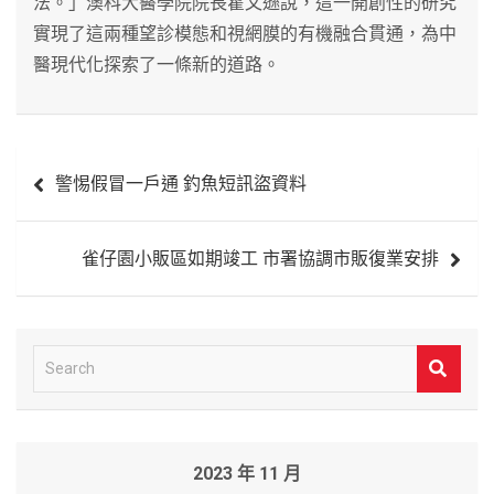
法。」澳科大醫學院院長霍文遜說，這一開創性的研究
實現了這兩種望診模態和視網膜的有機融合貫通，為中
醫現代化探索了一條新的道路。
文
警惕假冒一戶通 釣魚短訊盜資料
章
導
雀仔園小販區如期竣工 市署協調市販復業安排
覽
S
e
a
r
2023 年 11 月
c