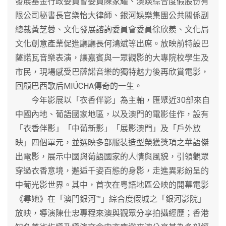
發展基金行政委員會委員陳家耀、澳娛綜合度假股份有
限公司秘書長官樂怡大律師、銀河娛樂集團公共關係副
總裁黃芝蓉、文化發展諮詢委員會委員徐欣羨、文化局
文化創意產業促進廳廳長何鴻斌等出席。放映前特設巴
薩諾瓦音樂表演，讓嘉賓與一眾觀影的大專院校學生及
市民，現場感受巴薩諾音樂的獨特魅力後再欣賞電影，
回顧巴西歌后MIÚCHA傳奇的一生。
今年影展以「衣香伴影」為主軸，匯聚近30部來自
中國內地、葡語國家地區，以及澳門的電影佳作，設有
「衣香伴影」「中葡新影」「展影澳門」及「戶外放
映」四個單元，並選映多部服裝造型榮獲獎項之華語傑
出電影，展示中國與葡語國家的人情與風貌，引領觀眾
穿過衣香意境，邂逅千姿百態的身影，走進異彩紛呈的
中葡光影世界。其中，首次在粵語地區公映的開幕電影
《尋她》在「澳門銀河™」綜合度假城之「銀河影院」
放映，導演陳仕忠專程來澳與觀眾分享拍攝經歷；香港