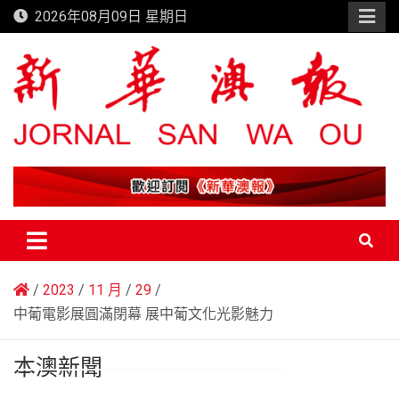
Skip
2026年08月09日 星期日
to
content
新華澳報
2023
11 月
29
中葡電影展圓滿閉幕 展中葡文化光影魅力
本澳新聞