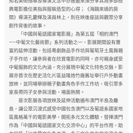
知名美術指導及導演文念中亦應邀來澳分享其為多部經
典電影擔任美指與服裝造型的心得；《海鷗來過的房
間》導演孔慶輝及演員林上，則在映後座談與觀眾分享
創作背後的故事。
「中國與葡語國家電影展」為第五屆「相約澳門
——中葡文化藝術節」系列活動之一，影展期間設有豐
富的延伸活動，包括粵劇飾品手作坊與葡萄牙土風舞親
子手作坊，讓參與者在欣賞電影的同時，亦可親身感受
中葡服飾的文化內涵，充分展現中葡文化特色交融。影
展亦首次在歷史活化片區益隆炮竹廠舊址舉行戶外動畫
放映，並同場舉辦親子動畫角色手作工作坊，吸引眾多
家長帶同子女參與活動，場面熱鬧。
是次影展各項放映及延伸活動遍布澳門半島及離
島，讓公眾沉浸式感受中國包含澳門以及葡語系國家地
區風格萬千的電影美學，開拓多元文化體驗，發揮澳門
作為「中國與葡語國家文化交流中心」的平台作用，助