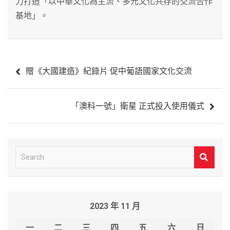
力打造「以中華文化為主流、多元文化共存的交流合作
基地」。
文
贈《大國建造》紀錄片 促中葡語國家文化交流
章
導
「澳科一號」衛星 正式投入使用儀式
覽
S
e
a
r
2023 年 11 月
c
h
一
二
三
四
五
六
日