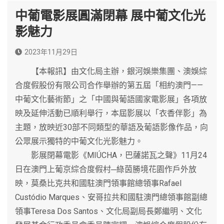
中葡電影展圓滿閉幕 展中葡文化光
影魅力
2023年11月29日
【本報訊】由文化局主辦，銀河娛樂集團、澳娛綜
合度假股份有限公司合作舉辦的第五屆「相約澳門——
中葡文化藝術節」之「中國與葡語國家電影展」各項放
映及延伸活動已順利舉行，本屆影展以「衣香伴影」為
主題，放映近30部不同類型的華語及葡語影像作品，向
公眾展示獨特的中葡文化光影魅力。
影展閉幕電影《MIÚCHA，巴薩諾瓦之聲》11月24
日在澳門上葡京綜合度假村─綠茵勝境花園作戶外放
映，莫桑比克共和國駐澳門領事館總領事Rafael
Custódio Marques、安哥拉共和國駐澳門總領事館副總
領事Teresa Dos Santos、文化局副局長鄭繼明、文化