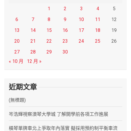
1
2
3
4
5
6
7
8
9
10
11
12
13
14
15
16
17
18
19
20
21
22
23
24
25
26
27
28
29
30
« 10 月
12 月 »
近期文章
(無標題)
岑浩輝視察澳琴大學城 了解開學前各項工作進展
橫琴單牌車北上爭取年內落實 擬採用預約制平衡車流