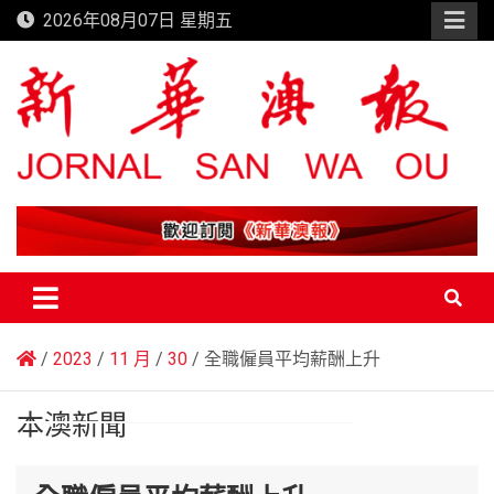
Skip
2026年08月07日 星期五
to
content
新華澳報
2023
11 月
30
全職僱員平均薪酬上升
本澳新聞