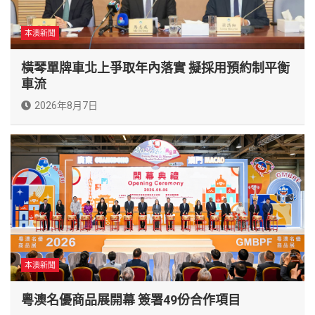
本澳新聞
橫琴單牌車北上爭取年內落實 擬採用預約制平衡
車流
2026年8月7日
本澳新聞
粵澳名優商品展開幕 簽署49份合作項目