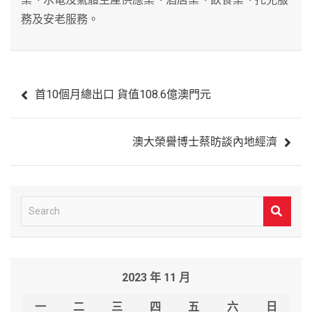
務及安老服務。
文
首10個月總出口 貨值108.6億澳門元
章
導
澳大榮譽博士蔡昉談內地經濟
覽
S
e
a
r
2023 年 11 月
c
h
一
二
三
四
五
六
日