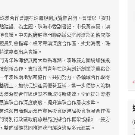
c
h
3年珠澳合作會議在珠海規劃展覽館召開。會議以「提升
點建設」為主題，珠海市委副書記、市長黃志豪，澳
持會議。中央政府駐澳門聯絡辦公室經濟部劉德成部
視員到會指導。橫琴粵澳深度合作區、拱北海關、珠
特邀嘉賓出席會議。
青年珠海發展兩大重點專題，澳珠雙方圍繞加強投
技創新合作、支持澳門青年在珠海創新創業等重點合
一年澳珠兩地緊密協作、共同努力，各領域合作取得
«
基礎上，加快促進產業優勢互補，進一步便捷人流物
粵澳深度合作區建設不斷取得新成效，全面提升粵港
展澳珠合作深度廣度、提升澳珠合作層次水準。
珠海市商務局澳門貿易投資促進局投資貿易合作備
門特別行政區政府旅遊局旅遊合作框架協議》，雙方
，雙向賦能共同推進澳門經濟適度多元建設。