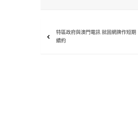
文
特區政府與澳門電訊 就固網牌作短期
章
續約
導
覽