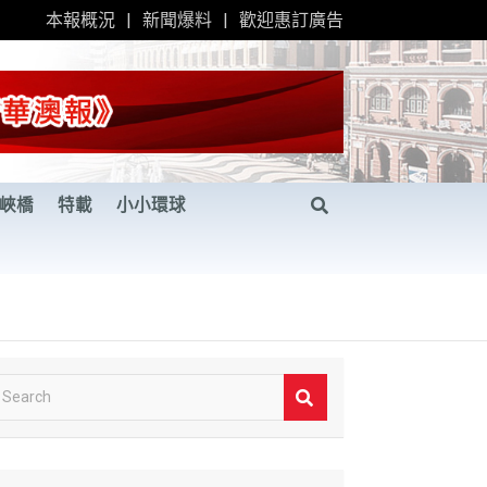
本報概況
新聞爆料
歡迎惠訂廣告
峽橋
特載
小小環球
S