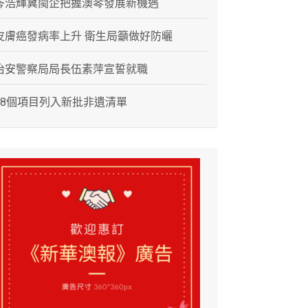
岑浩輝冀閩企把握澳琴發展新機遇
皮膚癌發病率上升 衛生局籲做好防曬
治安警察局局長伍素萍宣誓就職
28個項目列入新批非遺清單