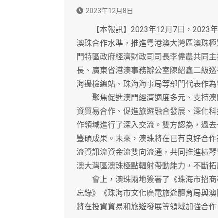
2023年12月8日
【本報訊】2023年12月7日，202
澳珠合作水準，推進粵港澳大灣區澳珠極
門特區政府經濟財政司司長李偉農共同主
長、廣東省港澳事務辦公室陳紹鑫二級巡
海邊檢總站、珠海海事局等部門代表作為
聚焦促進澳門經濟適度多元、支持澳門
資貿易合作、促進旅遊融合發展、深化科
作領域進行了深入交流。雙方認為，過去
豐碩成果。未來，澳珠將在已有良好合作
流資訊流資金流雙向流通，共同推進橫琴
澳大灣區澳珠極點輻射帶動能力，不斷拓
會上，澳珠兩地簽署了《珠海市招商署
忘錄》《珠海市文化廣電旅遊體育局與澳
將在投資貿易和旅遊發展等領域加強合作