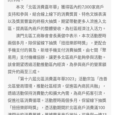
本次「北區消費嘉年華」獲得區內約7,000家商戶
支持和參與，結合線上線下的消費獎賞、特色文娛表演
以及獎賞豐富的終極大抽獎，期望帶動更多人流進入北
區，提高區內商戶的整體營收，為社區經濟注入活力。
澳門北區工商聯會會長黃健中表示，本次活動歷時
兩個多月，除保留線下抽獎「扭扭樂即時獎」，更配合
手機支付的普及，新增手機支付消費抽獎，由七間「聚
易用」支付機構協辦，讓更多北區商戶能夠參與活動。
該會期望透過活動推動區內經濟，為參與商戶的營業額
提升約兩至三成。
「第十六屆北區消費嘉年華2023」活動宗旨「改善
北區營商環境，推動社區經濟，促進區內商民共融」，
透過活動保持消費動力和擴大內需，為商戶拓客引流，
促進社區消費循環。活動歷時兩個多月，保留線下抽獎
「扭扭樂即時獎」，憑活動期間於北區商戶消費滿100
澳門元的消費單據，單據需具商戶地址，可參與一連13