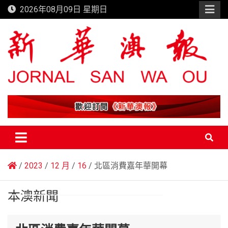
Skip
2026年08月09日 星期日
to
content
新華澳報
2023
12 月
16
北區消費嘉年華開幕
本澳新聞