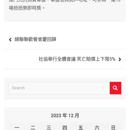
場扭扭樂即時獎。
文
婦聯聯歡餐會慶回歸
章
導
社協舉行全體會議 死亡賠償上下限5%
覽
S
e
a
r
2023 年 12 月
c
h
一
二
三
四
五
六
日