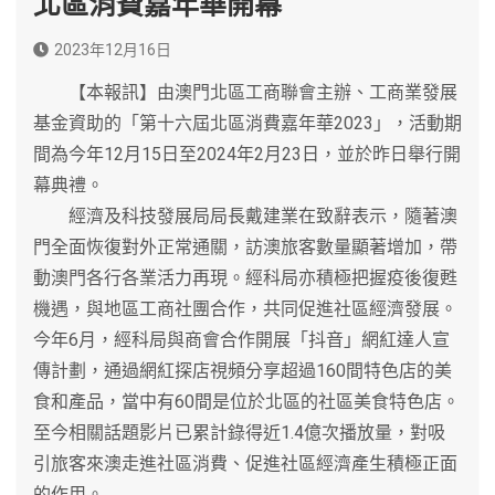
北區消費嘉年華開幕
2023年12月16日
【本報訊】由澳門北區工商聯會主辦、工商業發展
基金資助的「第十六屆北區消費嘉年華2023」，活動期
間為今年12月15日至2024年2月23日，並於昨日舉行開
幕典禮。
經濟及科技發展局局長戴建業在致辭表示，隨著澳
門全面恢復對外正常通關，訪澳旅客數量顯著增加，帶
動澳門各行各業活力再現。經科局亦積極把握疫後復甦
機遇，與地區工商社團合作，共同促進社區經濟發展。
今年6月，經科局與商會合作開展「抖音」網紅達人宣
傳計劃，通過網紅探店視頻分享超過160間特色店的美
食和產品，當中有60間是位於北區的社區美食特色店。
至今相關話題影片已累計錄得近1.4億次播放量，對吸
引旅客來澳走進社區消費、促進社區經濟產生積極正面
的作用。