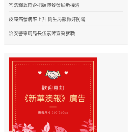
岑浩輝冀閩企把握澳琴發展新機遇
皮膚癌發病率上升 衛生局籲做好防曬
治安警察局局長伍素萍宣誓就職