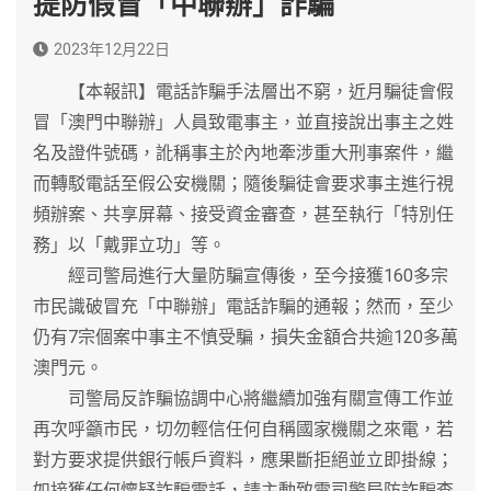
提防假冒「中聯辦」詐騙
2023年12月22日
【本報訊】電話詐騙手法層出不窮，近月騙徒會假
冒「澳門中聯辦」人員致電事主，並直接說出事主之姓
名及證件號碼，訛稱事主於內地牽涉重大刑事案件，繼
而轉駁電話至假公安機關；隨後騙徒會要求事主進行視
頻辦案、共享屏幕、接受資金審查，甚至執行「特別任
務」以「戴罪立功」等。
經司警局進行大量防騙宣傳後，至今接獲160多宗
市民識破冒充「中聯辦」電話詐騙的通報；然而，至少
仍有7宗個案中事主不慎受騙，損失金額合共逾120多萬
澳門元。
司警局反詐騙協調中心將繼續加強有關宣傳工作並
再次呼籲市民，切勿輕信任何自稱國家機關之來電，若
對方要求提供銀行帳戶資料，應果斷拒絕並立即掛線；
如接獲任何懷疑詐騙電話，請主動致電司警局防詐騙查