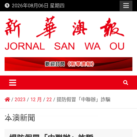
Skip
2026年08月06日 星期四
to
content
新華澳報
2023
12 月
22
提防假冒「中聯辦」詐騙
本澳新聞