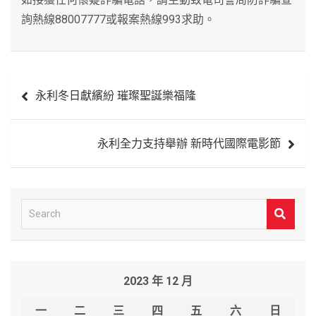
詢熱線88007777或報案熱線993求助。
文
永利冬日獻繽紛 璀璨聖誕樂福隆
章
導
永利全力支持舉辦 新時代國際電影節
覽
S
e
a
r
2023 年 12 月
c
h
一
二
三
四
五
六
日