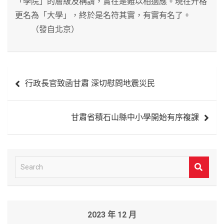
「學院」的層級及稱謂，實在是難以相適應。現在升格
更名為「大學」，終於是名符其實，有實有名了。
（發自北京）
文
行政長官致函甘肅 深切慰問地震災民
章
導
甘肅省積石山縣中小學開始有序複課
覽
S
e
a
r
2023 年 12 月
c