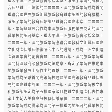
獲太平洋亞洲旅遊協會頒授金獎，確認了學院的課程內
容及品質。回歸後的二零零零，澳門旅遊學院成為首間
獲聯合國世界旅遊組織旅遊教育質素認證的教育機構，
確認了學院的教育及培訓品質符合國際水準。二零零二
年，學院與歐盟合作為本澳旅遊及服務業界制定的澳門
職業技能認可基準，獲太平洋亞洲旅遊協會頒授金獎。
二零零三年，澳門旅遊學院應聯合國教科文組織及國際
文化財產保護及修復研究中心的邀請，成為亞洲文化遺
產管理學會的創會會員。二零零八年，澳門旅遊學院獲
澳門特區政府頒發旅遊功績勳章，肯定了學院在推動本
地旅遊業發展上所作出的貢獻。二零一七年，澳門旅遊
學院成為全球首間高等院校通過英國高等教育品質保證
局的國際質素評鑒。二零二一年，澳門旅遊學院被文化
和旅遊部認定為第五批國家級非物質文化遺產代表性專
案土生葡人美食烹飪技藝保護單位。二零二二年，澳門
旅遊學院成功備案為澳門第一批獲內地認可的職業技能