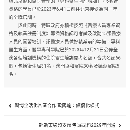
與北京協和醫院合作的「專科醫生崗前培訓」，5名合
資格的學員已於2023年6月1日前往北京接受為期一年
的全職培訓。
與此同時，特區政府亦積極按照《醫療人員專業資
格及執業註冊制度》籌備資格認可考試及啟動15類醫療
人員的實習培訓，讓醫療人員做好執業前的準備。專科
醫生方面，醫學專科學院已於2023年12月21日公佈全
澳各個培訓機構的住院醫生培訓開考名額，合共名額66
個，包括衛生局31名、澳門協和醫院30名及鏡湖醫院5
名。
文
與博企活化片區合作 歐陽瑜：續優化模式
章
導
輕軌東線超支超時 羅司料2029年開通
覽