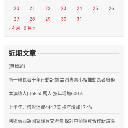
20
21
22
23
24
25
26
27
28
29
30
31
« 4 月
6 月 »
近期文章
(無標題)
新一輪長者十年行動計劃 設四專責小組推動長者服務
本澳總人口68.65萬人 按年增加600人
上半年非博彩消費444.7億 按年增加17.4%
灣區葡西語國家經貿交流會 探討中葡經貿合作新路徑