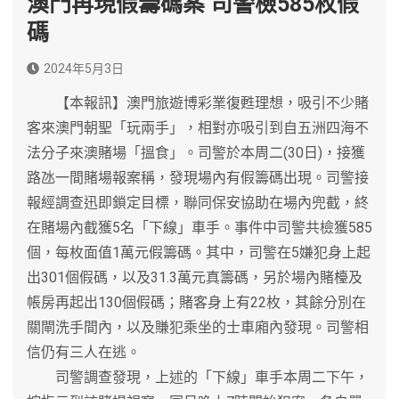
澳門再現假籌碼案 司警檢585枚假
碼
2024年5月3日
【本報訊】澳門旅遊博彩業復甦理想，吸引不少賭
客來澳門朝聖「玩兩手」，相對亦吸引到自五洲四海不
法分子來澳賭場「搵食」。司警於本周二(30日)，接獲
路氹一間賭場報案稱，發現場內有假籌碼出現。司警接
報經調查迅即鎖定目標，聯同保安協助在場內兜截，終
在賭場內截獲5名「下線」車手。事件中司警共檢獲585
個，每枚面值1萬元假籌碼。其中，司警在5嫌犯身上起
出301個假碼，以及31.3萬元真籌碼，另於場內賭檯及
帳房再起出130個假碼；賭客身上有22枚，其餘分別在
關閘洗手間內，以及賺犯乘坐的士車廂內發現。司警相
信仍有三人在逃。
司警調查發現，上述的「下線」車手本周二下午，