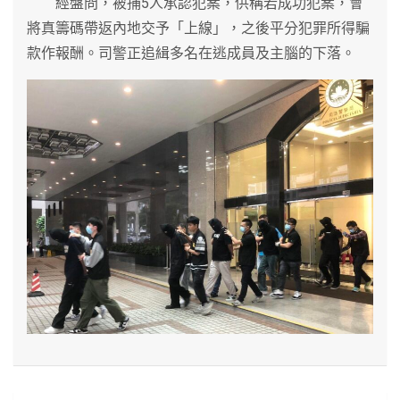
經盤問，被捕5人承認犯案，供稱若成功犯案，會
將真籌碼帶返內地交予「上線」，之後平分犯罪所得騙
款作報酬。司警正追緝多名在逃成員及主腦的下落。