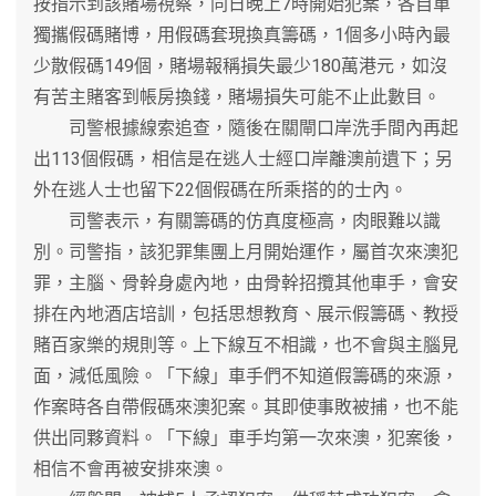
按指示到該賭場視察，同日晚上7時開始犯案，各自單
獨攜假碼賭博，用假碼套現換真籌碼，1個多小時內最
少散假碼149個，賭場報稱損失最少180萬港元，如沒
有苦主賭客到帳房換錢，賭場損失可能不止此數目。
司警根據線索追查，隨後在關閘口岸洗手間內再起
出113個假碼，相信是在逃人士經口岸離澳前遺下；另
外在逃人士也留下22個假碼在所乘搭的的士內。
司警表示，有關籌碼的仿真度極高，肉眼難以識
別。司警指，該犯罪集團上月開始運作，屬首次來澳犯
罪，主腦、骨幹身處內地，由骨幹招攬其他車手，會安
排在內地酒店培訓，包括思想教育、展示假籌碼、教授
賭百家樂的規則等。上下線互不相識，也不會與主腦見
面，減低風險。「下線」車手們不知道假籌碼的來源，
作案時各自帶假碼來澳犯案。其即使事敗被捕，也不能
供出同夥資料。「下線」車手均第一次來澳，犯案後，
相信不會再被安排來澳。