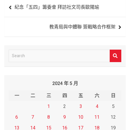
文
紀念「五四」籌委會 拜訪社文司長歐陽瑜
章
導
教青局與中體聯 簽戰略合作框架
覽
S
e
a
r
2024 年 5 月
c
h
一
二
三
四
五
六
日
1
2
3
4
5
6
7
8
9
10
11
12
13
14
15
16
17
18
19