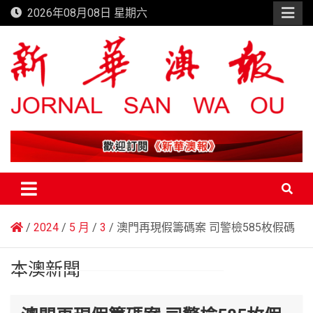
Skip
2026年08月08日 星期六
to
content
新華澳報
2024
5 月
3
澳門再現假籌碼案 司警檢585枚假碼
本澳新聞