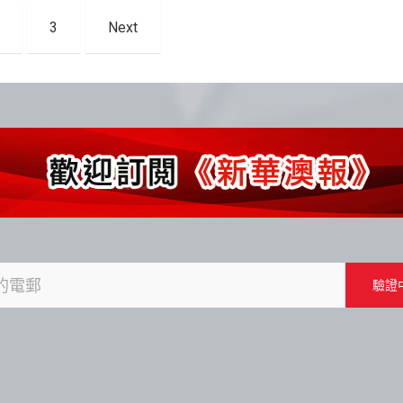
3
Next