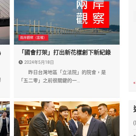
c
h
兩岸觀察（富權）
為
「國會打架」打出新花樣創下新紀錄
2024年5月18日
昨日台灣地區「立法院」的院會，是
澳
「五二零」之前很關鍵的一…
«