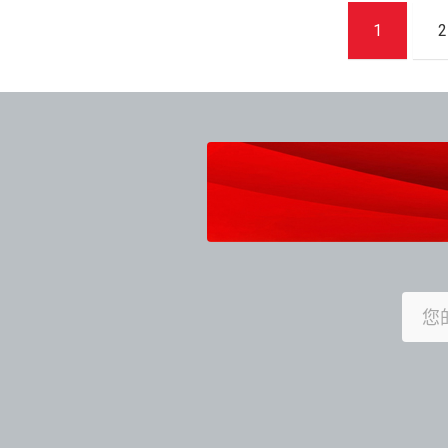
文
1
2
章
導
覽