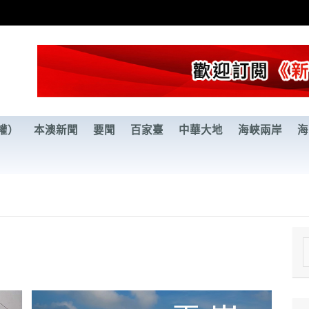
權）
本澳新聞
要聞
百家臺
中華大地
海峽兩岸
海
e
a
r