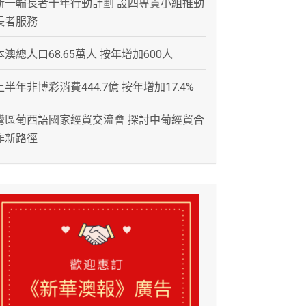
新一輪長者十年行動計劃 設四專責小組推動
長者服務
本澳總人口68.65萬人 按年增加600人
上半年非博彩消費444.7億 按年增加17.4%
灣區葡西語國家經貿交流會 探討中葡經貿合
作新路徑