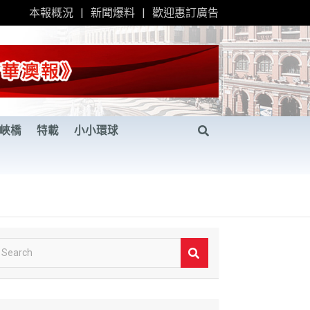
本報概況
新聞爆料
歡迎惠訂廣告
峽橋
特載
小小環球
S