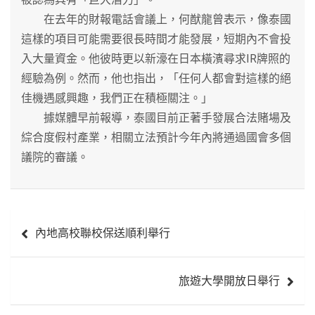
在去年的財報電話會議上，何猷龍曾表示，像泰國
這樣的項目可能需要很長時間才能發展，短期內不會投
入大量資金。他彼時更以新濠在日本橫濱尋求IR牌照的
經驗為例。然而，他也指出，「任何人都會對這樣的絕
佳機遇感興趣，我們正在積極關注。」
據媒體早前報導，泰國目前正著手發展合法賭場及
綜合度假村產業，相關立法預計今年內將通過國會多個
議院的審議。
文
內地高校聯校保送順利舉行
章
導
旅遊大學開放日舉行
覽