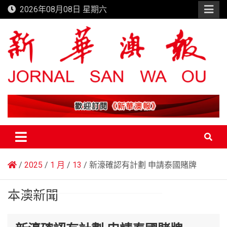
Skip
2026年08月08日 星期六
to
content
新華澳報
2025
1 月
13
新濠確認有計劃 申請泰國賭牌
本澳新聞