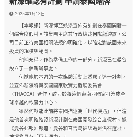
新濠確認有計劃 申請泰國賭牌
2025年1月13日
【本報訊】新濠博亞娛樂宣佈有計劃在泰國開發一
個綜合度假村。該集團主席兼行政總裁何猷龍透露，公
司目前正待泰國相關法規的明確化，以確定對該國未來
投資的規模與範圍。
他補充稱，作為準備工作的一部分，新濠已在曼谷
設立了一個新辦事處。
何猷龍於本週的一次媒體活動上透露了這一計劃，
並宣佈新濠將與泰國國家軟實力發展委員會
（THACCA）合作，致力於將這個東南亞國家打造成全
球卓越的軟實力中心。
雖然何猷龍此前將泰國描述為「世代機遇」，但這
是他首次明確確認新濠計劃在泰國開發綜合度假村。據
《曼谷郵報》報道，曼谷和普吉島被認為是潛在選址，
被認為具有「巨大潛力」。