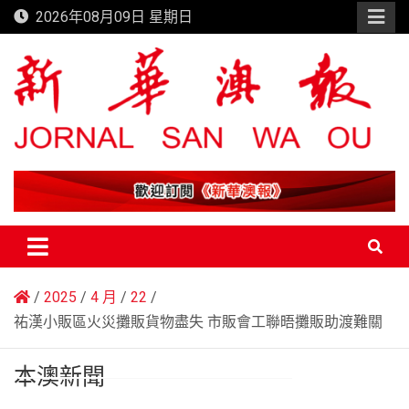
Skip
2026年08月09日 星期日
to
content
新華澳報
2025
4 月
22
祐漢小販區火災攤販貨物盡失 市販會工聯晤攤販助渡難關
本澳新聞