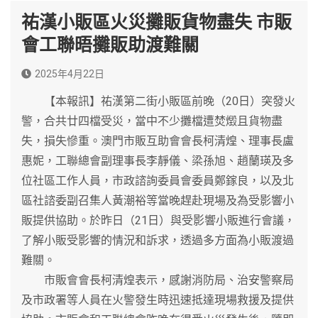
祐漢小販區火災攤販貨物盡失 市販
會工聯晤攤販助渡難關
2025年4月22日
【本報訊】祐漢第二街小販區前晚（20日）突發火
警，合共廿四檔受災，當中不少攤檔遭焚燬且貨物盡
失，損失慘重。澳門市販互助會會長柯清煌、理事長盧
惠妮，工聯總會副理事長李靜儀、梁孫旭、趙蘭瑛及多
位社區工作人員，市政諮詢委員會委員鄭鎵良，以及北
區社諮委副召集人黃潮裕等當晚趕赴現場及為受影響小
販提供協助。於昨日（21日）與受影響小販進行會議，
了解小販受影響的情況和訴求，透過多方面為小販渡過
難關。
市販會會長柯清煌表示，感謝消防局、治安警察局
及市政署等人員在火警發生時迅速抵達現場救援及提供