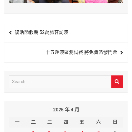
文
復活節假期 52萬旅客訪澳
章
導
十五運澳區測試賽 將免費派發門票
覽
S
e
a
r
2025 年 4 月
c
h
一
二
三
四
五
六
日