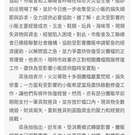
協助。市販會和工聯總會昨晚在得悉火災發生後，隨即
前往現場了解，並於今日進一步收集受災小販的損失細
節與訴求，全力提供必要協助。據了解，此次受影響的
小販主要經營成衣、五金、鞋類、玩具、海味等，現頓
失貨物與資金，經營陷入困境。對此，市販會及工聯總
會已積極聯繫社會機構，協助受影響攤販申請緊急的經
濟援助，以解燃眉之急，並力爭盡快恢復受災攤檔的正
常運營。他表示，現時市政署亦正對相關攤檔開展修復
工作，盡快為受影響小販提供臨時安置點。
梁孫旭表示，火災導致十多個攤檔嚴重焚燬，損失
慘重；一方面有受影響的小販希望當局盡快啟動修復工
作，讓他們有條件恢復經營。然而，亦有部分攤販早前
剛剛支付一筆貨款進貨，並存放於檔口內，現貨物全數
燒毀，財貨兩失，重新進貨則面臨資金的壓力和經營的
挑戰。
梁孫旭指出，近年來，受消費模式轉變影響，攤販