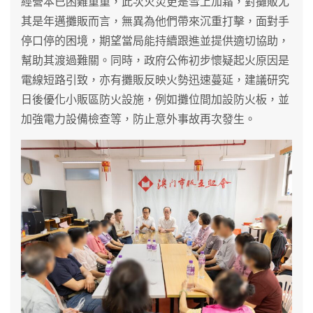
經營本已困難重重，此次火災更是雪上加霜，對攤販尤
其是年邁攤販而言，無異為他們帶來沉重打擊，面對手
停口停的困境，期望當局能持續跟進並提供適切協助，
幫助其渡過難關。同時，政府公佈初步懷疑起火原因是
電線短路引致，亦有攤販反映火勢迅速蔓延，建議研究
日後優化小販區防火設施，例如攤位間加設防火板，並
加強電力設備檢查等，防止意外事故再次發生。