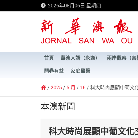
Skip
2026年08月06日 星期四
to
content
新華澳報
首頁
華澳人語（永逸）
兩岸觀察（富
開卷有益
家庭醫藥
2025
5 月
16
科大時尚展顯中葡文
本澳新聞
科大時尚展顯中葡文化