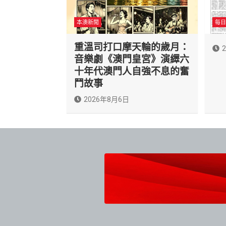
本澳新聞
每日
重溫司打口摩天輪的歲月：
音樂劇《澳門皇宮》演繹六
十年代澳門人自強不息的奮
鬥故事
2026年8月6日