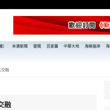
權）
本澳新聞
要聞
百家臺
中華大地
海峽兩岸
海
化交融
e
a
交融
r