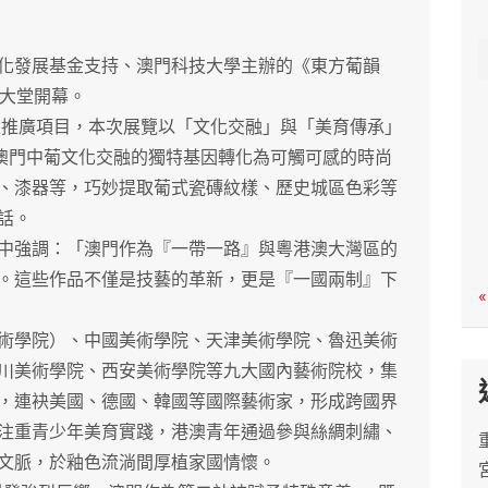
c
h
發展基金支持、澳門科技大學主辦的《東方葡韻
座大堂開幕。
推廣項目，本次展覽以「文化交融」與「美育傳承」
將澳門中葡文化交融的獨特基因轉化為可觸可感的時尚
、漆器等，巧妙提取葡式瓷磚紋樣、歷史城區色彩等
話。
強調：「澳門作為『一帶一路』與粵港澳大灣區的
。這些作品不僅是技藝的革新，更是『一國兩制』下
«
學院）、中國美術學院、天津美術學院、魯迅美術
川美術學院、西安美術學院等九大國內藝術院校，集
，連袂美國、德國、韓國等國際藝術家，形成跨國界
注重青少年美育實踐，港澳青年通過參與絲綢刺繡、
文脈，於釉色流淌間厚植家國情懷。