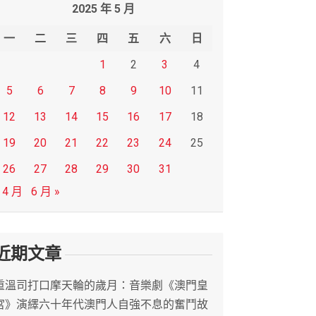
2025 年 5 月
一
二
三
四
五
六
日
1
2
3
4
5
6
7
8
9
10
11
12
13
14
15
16
17
18
19
20
21
22
23
24
25
26
27
28
29
30
31
 4 月
6 月 »
近期文章
重溫司打口摩天輪的歲月：音樂劇《澳門皇
宮》演繹六十年代澳門人自強不息的奮鬥故