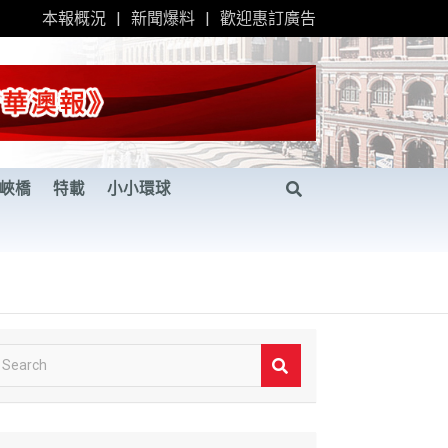
本報概況
新聞爆料
歡迎惠訂廣告
峽橋
特載
小小環球
S