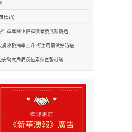
事
(無標題)
岑浩輝冀閩企把握澳琴發展新機遇
皮膚癌發病率上升 衛生局籲做好防曬
治安警察局局長伍素萍宣誓就職