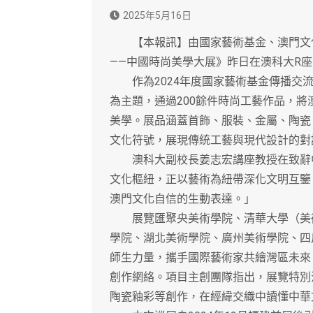
2025年5月16日
【本報訊】由國家藝術基金、澳門文化
——中國時尚美學大展》昨日在澳科大R
作為2024年度國家藝術基金傳播交流
為主題，通過200餘件時尚工藝作品，
美學。展品涵蓋首飾、服裝、金屬、陶瓷
文化符號，展現傳統工藝與現代設計的對
澳科大副校長姜志宏講座教授在致辭中
文化樞紐，正以藝術為紐帶深化文明互鑒
澳門文化自信的生動表達。」
展覽匯聚央美術學院、清華大學（美術
學院、湖北美術學院、廣州美術學院、四
師生力量，攜手國際藝術家共繪灣區未來
創作網絡。項目主創團隊指出，展覽特別
陶瓷釉彩等創作，在經緯交織中讀懂中華