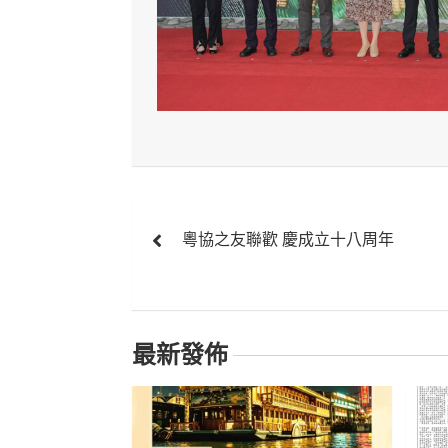
文
粵協之友聯歡 慶成立十八周年
章
導
覽
最新發佈