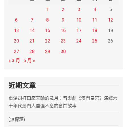
1
2
3
4
5
6
7
8
9
10
11
12
13
14
15
16
17
18
19
20
21
22
23
24
25
26
27
28
29
30
« 3 月
5 月 »
近期文章
重溫司打口摩天輪的歲月：音樂劇《澳門皇宮》演繹六
十年代澳門人自強不息的奮鬥故事
(無標題)