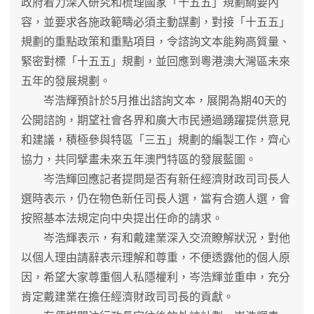
政府着力深入研究和梳理國家「十五五」規劃綱要內
容，並要求各施政範疇必須主動謀劃，對接「十五五」
規劃的重點政策和重點項目，令諮詢文本能夠高質量、
緊密對標「十五五」規劃，並回應到粵港澳大灣區未來
五年的發展規劃。
岑浩輝預計於5月推出諮詢文本，展開為期40天的
公開諮詢，期望社會各界和廣大市民通過踴躍提供意見
和建議，積極參與特區「三五」規劃的編製工作，齊心
協力，共同擘畫未來五年澳門特區的發展藍圖。
岑浩輝回應記者提問是否有新任經濟財政司司長人
選時表示，仍在物色新任司長人選，當有合適人選，會
按照基本法規定向中央提出任命的請求。
岑浩輝表示，有和戴建業深入交流瞭解狀況，對他
以個人理由請辭表示理解和尊重，不便透露他的個人原
因，希望大家尊重個人私隱權利，岑浩輝並重申，充分
肯定戴建業在擔任經濟財政司司長的貢獻。