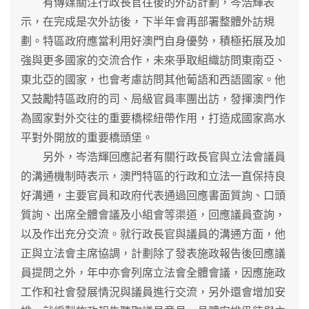
有傳媒關注行政長官往後的外訪計劃，岑浩輝表
示，在完成是次外訪後，下半年會再部署整體外訪規
劃。特區政府應當利用好澳門自身優勢，積極拓展及加
強與更多國家的交流合作，未來爭取組織訪問東南亞、
東北亞的國家，也會考慮訪問其他葡語和西語國家。他
又鼓勵特區政府的司、局級官員率團出訪，發揮澳門作
為國家對外交往的重要橋樑紐帶作用，打造成國家高水
平對外開放的重要橋頭堡。
另外，岑浩輝回應記者有關行政長官與立法會議員
的溝通機制時表示，澳門特區的行政和立法一直保持良
好溝通，主要官員和政府代表通過回應書面質詢、口頭
質詢、出席全體會議及小組會等渠道，回應議員查詢，
以及作出充分交流。就行政長官與議員的溝通方面，他
正與立法會主席協調，計劃除了發表施政報告後回應議
員提問之外，年中亦會列席立法會全體會議，因應施政
工作和社會發展情況與議員進行交流，另外還會增加安