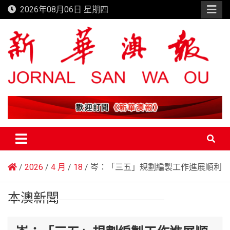
Skip
2026年08月06日 星期四
to
content
新華澳報
2026
4 月
18
岑：「三五」規劃編製工作進展順利
本澳新聞