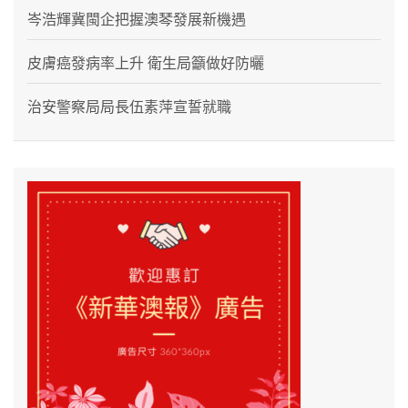
岑浩輝冀閩企把握澳琴發展新機遇
皮膚癌發病率上升 衛生局籲做好防曬
治安警察局局長伍素萍宣誓就職