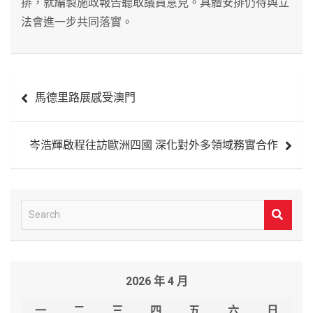
排，就編製施政報告聽取議員意見。具體安排仍待與立
法會進一步共同落實。
文
馬德里路展感受澳門
章
導
岑浩輝啟程往訪歐洲四國 深化對外多領域務實合作
覽
S
e
a
r
2026 年 4 月
c
h
一
二
三
四
五
六
日