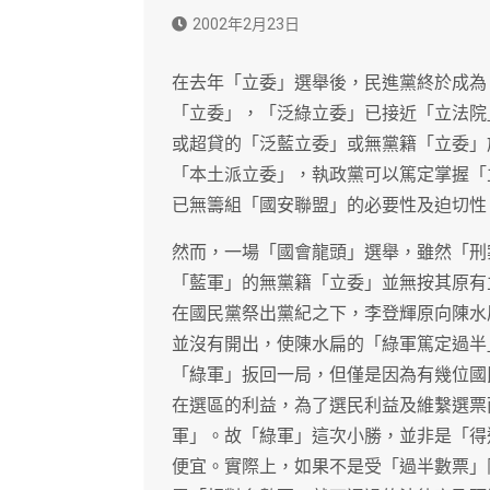
2002年2月23日
在去年「立委」選舉後，民進黨終於成為
「立委」，「泛綠立委」已接近「立法院
或超貸的「泛藍立委」或無黨籍「立委」
「本土派立委」，執政黨可以篤定掌握「
已無籌組「國安聯盟」的必要性及迫切性
然而，一場「國會龍頭」選舉，雖然「刑
「藍軍」的無黨籍「立委」並無按其原有
在國民黨祭出黨紀之下，李登輝原向陳水
並沒有開出，使陳水扁的「綠軍篤定過半
「綠軍」扳回一局，但僅是因為有幾位國
在選區的利益，為了選民利益及維繫選票
軍」。故「綠軍」這次小勝，並非是「得
便宜。實際上，如果不是受「過半數票」