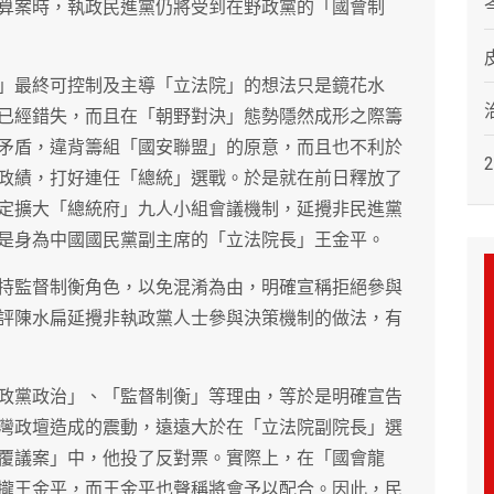
算案時，執政民進黨仍將受到在野政黨的「國會制
」最終可控制及主導「立法院」的想法只是鏡花水
已經錯失，而且在「朝野對決」態勢隱然成形之際籌
矛盾，違背籌組「國安聯盟」的原意，而且也不利於
政績，打好連任「總統」選戰。於是就在前日釋放了
定擴大「總統府」九人小組會議機制，延攪非民進黨
是身為中國國民黨副主席的「立法院長」王金平。
持監督制衡角色，以免混淆為由，明確宣稱拒絕參與
評陳水扁延攪非執政黨人士參與決策機制的做法，有
政黨政治」、「監督制衡」等理由，等於是明確宣告
灣政壇造成的震動，遠遠大於在「立法院副院長」選
覆議案」中，他投了反對票。實際上，在「國會龍
攏王金平，而王金平也聲稱將會予以配合。因此，民