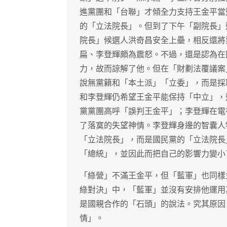
進黨團和「台聯」才傾全力支持王金平當
的「立法院長」。但到了下午「副院長」
院長」候選人洪奇昌安全上壘，相反還將
扁、李登輝頗為震怒。不過，還是認為在
力，故而諒解了他。但在「財劃法覆議案
說無黨籍和「本土派」「立委」，而是採
和李登輝仍希望王金平能保持「中立」，
黨黨團高呼「誤判王金平」；李登輝在電
了落寞的失望神情。李登輝身邊的智囊人
「立法院長」，而是國民黨的「立法院長
「總統」，並因此而把自己的影響力變小
「綠營」不滿王金平，但「藍軍」也同樣
綠對決」中，「藍軍」並沒有安排他運用
是國親合作的「石頭」的說法。究其原因
情」。