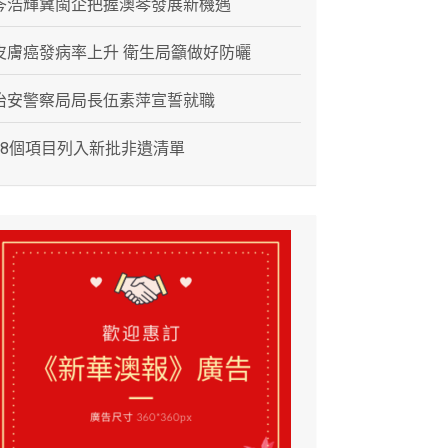
岑浩輝冀閩企把握澳琴發展新機遇
皮膚癌發病率上升 衛生局籲做好防曬
治安警察局局長伍素萍宣誓就職
28個項目列入新批非遺清單