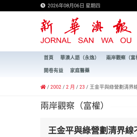
Skip
2026年08月06日 星期四
to
content
新華澳報
首頁
華澳人語（永逸）
兩岸觀察（富
開卷有益
家庭醫藥
2002
2 月
23
王金平與綠營劃清界
兩岸觀察（富權）
王金平與綠營劃清界線