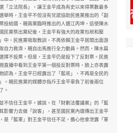
選「立法院長」，讓王金平成為有史以來得票數最多
選舉時，王金平不但沒有兌諾協助民進黨推出的「副
票投給國、親兩黨臨時推出的人選江丙坤，這使陳水
國民黨祭出黨紀後，王金平有強大的政黨包袱和壓
」中，民進黨吸取教訓，不再依賴王金平居間出面游
取自力救濟，親自出馬進行全力動員。然而，陳水扁
選擇不投票。但是，王金平仍是投下了反對票。民進
視直播中看到王金平第一個投反對票時，臉上亦表露
物認為，王金平已經露出了「藍底」，不再是全民的
」。親民進黨的媒體亦指斥王金平辜負了前後兩位
了。
並不信任王金平。據說，在「財劃法覆議案」的「藍
其影響力去做「說客」，甚至國民黨內還傳出王金平
，是「藍軍」對王金平信任不足，擔心他會泄露「軍