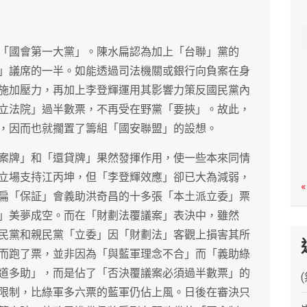
c
h
「國會第一大黨」。陳水扁認為加上「台聯」黨的
」議席的一半。如能透過司法機關或銀行向負案在身
施加壓力，再加上李登輝運用其影響力策反國民黨內
立法院」過半數票，不再受在野黨「要挾」。故此，
，因而也就擱置了籌組「國安聯盟」的設想。
案牌」和「還貸牌」果然發揮作用，使一些本來同情
立場支持江丙坤，但「李登輝效應」卻已大為減弱，
«
扁「保証」會義助洪奇昌的十多張「本土派立委」票
」美夢成空。而在「財劃法覆議案」表決中，雖然
民黨和親民黨「立委」因「財劃法」客觀上損害其所
而跑了票，並非因為「與藍軍理念不合」而「義助綠
道多助」，而是佔了「否決覆議案必須過半數票」的
限制，比綠軍多六票的藍軍仍佔上風。日後在審決只