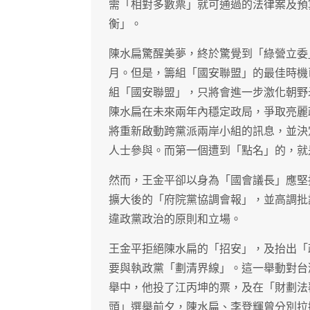
需「相對多數票」就可通過的法律案及預
衡」。
陳水扁驚醒美夢，終於驚覺到「綠營立委
月。但是，籌組「國安聯盟」的最佳時機
組「國安聯盟」，只將會進一步激化朝野
陳水扁在未來兩年內穩定政局，爭取亮麗
將重新啟動跨黨派兩岸小組的訊息，並決
人士參與。而第一個遭到「點名」的，就
然而，王金平卻以身為「國會議長」應堅
擴大後的「府院黨協調會報」，並高調批
違政黨政治的原則和立場。
王金平拒絕陳水扁的「招安」，及抬出「
要與執政黨「劃清界線」。這一舉動對台
舉中，他投了江丙坤的票，及在「財劃法
頭」選舉前夕，陳水扁、李登輝曾分別拉