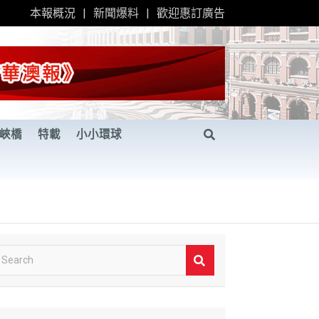
本報概況
新聞爆料
歡迎惠訂廣告
峽橋
特載
小小環球
S