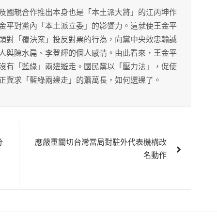
及國親合作推出本身也是「本土派大將」的江丙坤作
金平對黨內「本土派立委」的影響力。這就使王金平
頭對「覆決案」投反對票的行為，向黨中央效忠輸誠
人與陳水扁、李登輝的個人感情。由此看來，王金平
沒有「藍綠」兩邊遊走。國民黨以「壓力法」，促使
正冀求「藍綠兩邊走」的蕭萬長，如何選邊了。
分
應嚴重關切台灣當局對駐外代表機構改
名動作