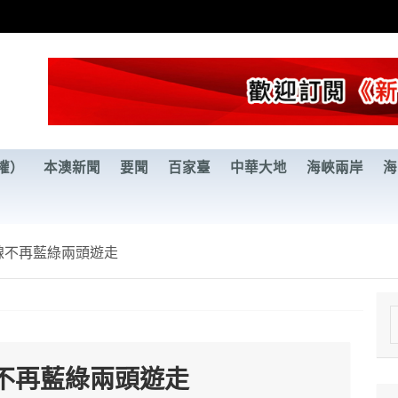
權）
本澳新聞
要聞
百家臺
中華大地
海峽兩岸
海
線不再藍綠兩頭遊走
e
a
不再藍綠兩頭遊走
r