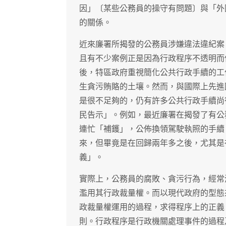
因」〔某些公務員的操守有問題〕與「外
的關係。
近來廉署所揭發的公務員涉嫌違法違紀案
且有不少案例正是因為行政程序不透明而
後，特區政府重視簡化公共行政手續的工
生貪污賄賂的土壤。然而，與國際上先進
是很不足夠的，仍有許多公共行政手續尚
民告示」。例如，最近廉署在揭發了有公
連忙「補鑊」，公佈換領駕駛執照的手續
來，但畢竟是在回歸兩年多之後，尤其是
義」。
實際上，公務員的腐敗、貪污行為，經常
濫用其行政裁量權。而以現代政府的型態
政裁量權運用的過程，求得程序上的正義
則。行政程序是行政機關處理事件的過程