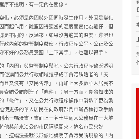
程序不透明，有一定內在關係。
變化，必須是內因與外因同時發生作用，外因是變化
因而起作用。雞蛋因得適當的溫度而變化為雞仔，但
據是不同的。反過來，如果沒有適當的溫度，雞蛋也
行政內部的監管制度嚴密，行政程序公平、公正及公
守不好的公務員意圖「上下其手」，也難以得手。
的「內因」與監管制度鬆弛、公共行政程序缺乏透明
而使澳門公共行政領域幾乎成了貪污賄賂者的「天
而且又沒有「安民告示」，再加上大多數華人居民不
員索賄受賄創造了「條件」；另一方面，食髓知味的
的「條件」，又在公共行政程序操作中製造了更為繁
迫使更多的華人居民在向政府部門申辦各種行政手續
刊出一幅漫畫，畫面上一名土生葡人公務員在一大堆
將他與前來洽公的市民隔絕開來，這名市民只好
」。這幅漫畫就很形像地說明了貪污受賄現象的「內