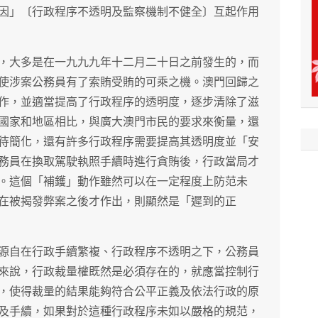
因」〔行政程序不透明及監察機制不健全〕互起作用
，大多是在一九九九年十二月二十日之前發生的，而
使涉案公務員有了索賄受賄的可乘之機。澳門回歸之
作，並適當提高了行政程序的透明度，逐步清除了滋
國家和地區相比，與廣大澳門市民的要求來衡量，還
待簡化，還有許多行政程序需要提高其透明度並「安
務員在換取駕駛執照手續時進行貪賄後，行政當局才
。這個「補鑊」動作雖然可以在一定程度上防范未
在被揭發弊案之後才作出，則顯然是「遲到的正
源自在行政手續繁複、行政程序不透明之下，公務員
來說，行政裁量權既然是必須存在的，就應當控制行
，使得裁量的結果能夠符合公平正義及依法行政的原
及手續，如果對於這種行政程序未如以嚴格的規范，