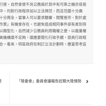
行使，自然會使不肖公務員於其中有可乘之機亦容易
中，均對行政程序加以立法規范，而且范圍十分廣
十分周全，當事人可以要求聽審、閱覽卷宗，對於處
作業」有機會存在，也避免造成相同事件卻有差別待
以類型化，自然減少公務員利用職權之便，以裁量權
貪機構還不足夠，還應要簡化行政手續，提高行政程
合。看來，特區政府在制訂立法計劃時，應當思考這
開
「陸委會」委員會議報告近期大陸情勢