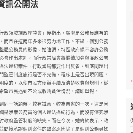
資訊公開法
c
h
行政領域施政座談會」後指出，廉潔是公務員應有的
，而且在這兩年多來很努力地工作。不過，個別公務
整體公務員的形像。她強調，特區政府絕不容許公務
必會作出處罰，而行政當局會將繼續加強與廉政公署
違法違紀案件，行政當局都要作出反省，到底問題出
門監管制度施行是否不完備，程序上是否出現問題？
«
明度的，以使市民方便辦手續及清楚收費與規則，從
希望市民遇到不公或收賄貪污情況，請即舉報。
到同一話題時，較有誠意、較為自省的一次。這是因
調是涉案公務員的個人違法違紀行為，而沒有深究涉
討政府監管制度的缺失。而在今次，她終於表示，政
並間接承認個別案件的致案原因除了是個別公務員操