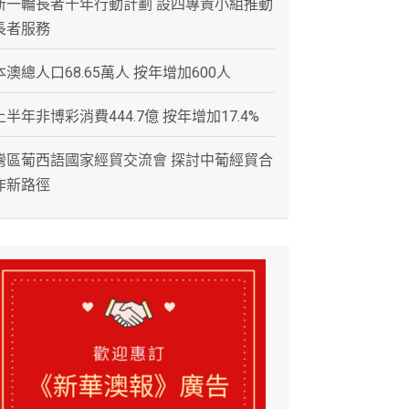
新一輪長者十年行動計劃 設四專責小組推動
長者服務
本澳總人口68.65萬人 按年增加600人
上半年非博彩消費444.7億 按年增加17.4%
灣區葡西語國家經貿交流會 探討中葡經貿合
作新路徑