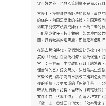
守不好之外，也與監管制度不完備及行政
實際上，按照唯物辯証法的觀點，事物的
的條件，內因是變化的根據，外因通過內
溫度不能使石頭變成雞仔，因為二者的根
不能變成雞仔。按此觀點，如果澳門公共
開，具有較高的透明度，即使是有個別操
在過去葡治時代，是個別公務員操守不好
度的「外因」在互為相倚、互為促進，從
堂」：一方面，由於政府行政手續繁複，
懂當時的官方語文葡文，這就為某些公務
某些公務員為了為自己索賄受賄創造更佳
複的手續，及更嚴重的「黑箱作茉」，又
時被迫行賄。記得，當時的《明報晚報》
文件面前「伏案工作」，而這大堆文件則
「獻」上一疊鈔票向他說：「效率費來了