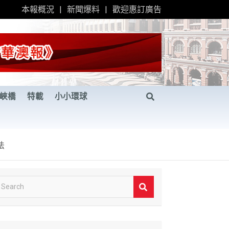
本報概況
新聞爆料
歡迎惠訂廣告
峽橋
特載
小小環球
法
S