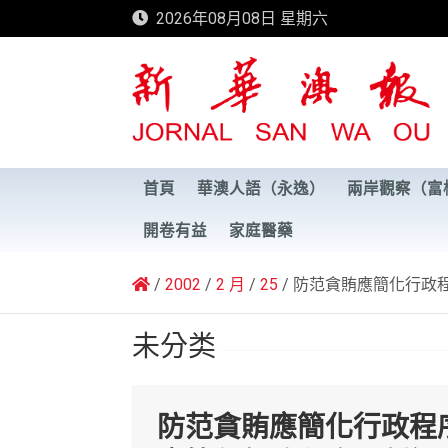
Skip
2026年08月08日 星期六
to
content
新華澳報
首頁
華澳人語（永逸）
兩岸觀察（富
開卷有益
家庭醫藥
2002
2 月
25
防范貪賄應簡化行政
未分类
防范貪賄應簡化行政程