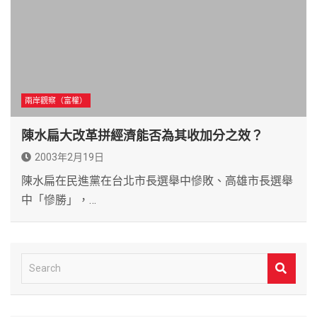
兩岸觀察（富權）
陳水扁大改革拼經濟能否為其收加分之效？
2003年2月19日
陳水扁在民進黨在台北市長選舉中慘敗、高雄市長選舉
中「慘勝」，…
S
e
a