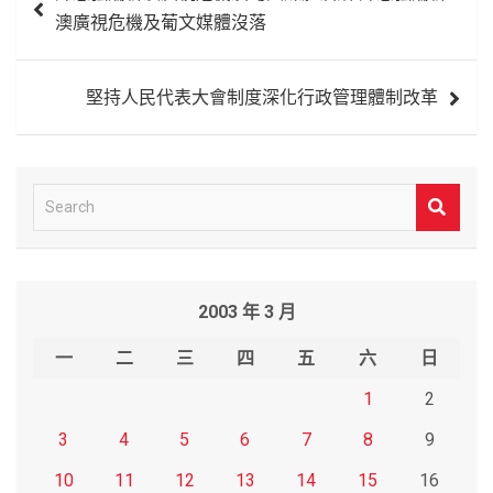
章
澳廣視危機及葡文媒體沒落
導
覽
堅持人民代表大會制度深化行政管理體制改革
S
e
a
r
2003 年 3 月
c
h
一
二
三
四
五
六
日
1
2
3
4
5
6
7
8
9
10
11
12
13
14
15
16