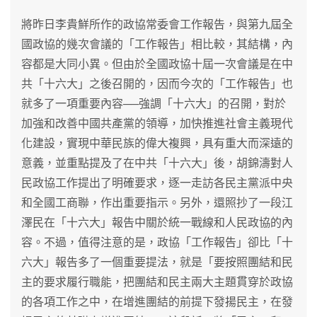
將昨日李貴鮮所作的政協常委會工作報告，與第九屆全
國政協的幾次會議的「工作報告」相比較，其結構，內
容都是大同小異。但由於全國政協十屆一次會議是在中
共「十六大」之後召開的，因而今次的「工作報告」也
就多了一項重要內容──強調「十六大」的召開，對於
加強和改善中國共產黨的領導，加快推進社會主義現代
化建設，實現中華民族的偉大複興，具有重大而深遠的
意義，並重點提及了在中共「十六大」後，胡錦濤對人
民政協工作提出了明確要求，逐一走訪各民主黨派中央
和全國工商聯，作出重要指示。另外，還照抄了一段江
澤民在「十六大」報告中關於統一戰線和人民政協的內
容。不過，值得注意的是，政協「工作報告」卻比「十
六大」報告多了一個重要提法，就是「要按照團結和民
主的要求履行職能，把團結和民主兩大主題貫穿於政協
的各項工作之中，在增進團結的前提下發揚民主，在發