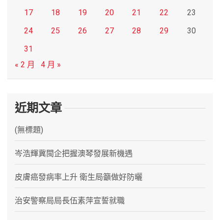
17
18
19
20
21
22
23
24
25
26
27
28
29
30
31
« 2 月
4 月 »
近期文章
(無標題)
岑浩輝冀閩企把握澳琴發展新機遇
皮膚癌發病率上升 衛生局籲做好防曬
治安警察局局長伍素萍宣誓就職