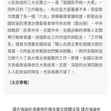
人民政協的三大任務之一，是「祖國和平統一大業」。
而昨日的「工作報告」，則在這方面著墨不多，但卻首
次透露了有一個「六台」領導聯席會議制度，即是由全
國政協的港澳台僑委員會與中央台辦〔國台辦〕、中央
統戰部、民革中央、台盟中央、全國台聯的領導人定期
舉行聯席會議，加強對台工作的協作與配合。「工作報
告」還首次透露全國政協「關心台資企業在祖國大陸的
發展，力所能及地幫助他們解決困難」。既然全國政協
已經介入了為大陸台商服務的工作，那樣，全國以及地
方各級政協吸收在大陸投資，定居、深造的台灣同胞加
入人民政協的隊伍，也就為期不遠了。
〔北京專電〕
文
譚志強論析澳廣視危機及葡文媒體沒落 譚志強論析