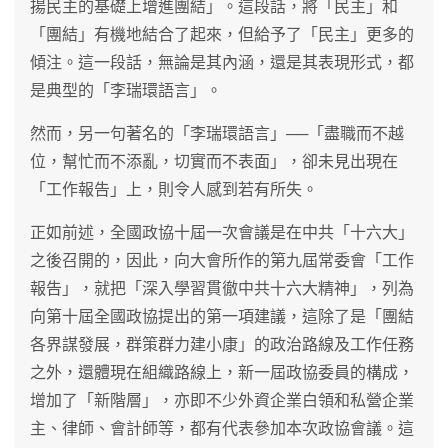
揚民主的基礎上增進團結」。這段話，將「民主」和
「團結」有機地結合了起來，但給予了「民主」更多的
傾注。這一段話，無論是其內涵，還是其表現形式，都
是典型的「李瑞環語言」。
然而，另一句著名的「李瑞環語言」──「盡職而不越
位，幫忙而不添亂，切實而不表面」，卻未見出現在
「工作報告」上，則令人感到若有所失。
正如前述，全國政協十屆一次會議是在中共「十六大」
之後召開的，因此，向大會所作的第九屆常委會「工作
報告」，就把「深入學習貫徹中共十六大精神」，列為
向第十屆全國政協提出的第一項建議，這除了是「團結
各界謀發展，群策群力建小康」的政治路線及工作任務
之外，還體現在組織路線上，新一屆政協委員的構成，
增加了「新階層」，亦即不少外資企業白領和私營企業
主、律師、會計師等，都有代表參加本次政協會議。這