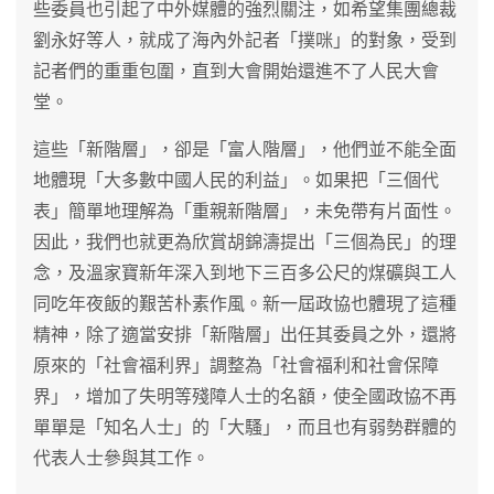
些委員也引起了中外媒體的強烈關注，如希望集團總裁
劉永好等人，就成了海內外記者「撲咪」的對象，受到
記者們的重重包圍，直到大會開始還進不了人民大會
堂。
這些「新階層」，卻是「富人階層」，他們並不能全面
地體現「大多數中國人民的利益」。如果把「三個代
表」簡單地理解為「重親新階層」，未免帶有片面性。
因此，我們也就更為欣賞胡錦濤提出「三個為民」的理
念，及溫家寶新年深入到地下三百多公尺的煤礦與工人
同吃年夜飯的艱苦朴素作風。新一屆政協也體現了這種
精神，除了適當安排「新階層」出任其委員之外，還將
原來的「社會福利界」調整為「社會福利和社會保障
界」，增加了失明等殘障人士的名額，使全國政協不再
單單是「知名人士」的「大騷」，而且也有弱勢群體的
代表人士參與其工作。