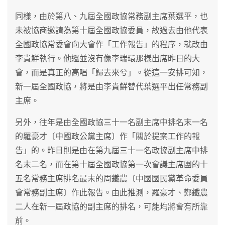
同樣，由於第八、九屆全國政協常務副主席葉選平，也
未被協商邀請為第十屆全國政協委員，故過去由他代表
全國政協常委會向大會作「工作報告」的程序，就改由
李貴鮮執行。他還並沒有像李瑞環那樣出席昨日的大
會，而是真正的高唱「歸去來兮」。從這一安排可知，
新一屆全國政協，將是由李貴鮮替代葉選平出任常務副
主席。
另外，往年是由全國政協三十一名副主席中排名末一名
的羅豪才〔中國政公黨主席〕作「關於提案工作的報
告」的。昨日則是由在第九屆三十一名政協副主席中排
名末二名，而在第十屆全國政協第一次會議主席團的十
五名常務主席排名最末的周鐵農〔中國國民黨革命委員
會常務副主席〕作此報告。由此推測，羅豪才、鄭鐵農
二人在新一屆政協的副主席的排名，可能均將會有所靠
前。