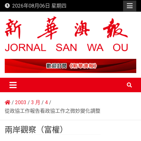
Skip
2026年08月06日 星期四
to
content
新華澳報
2003
3 月
4
從政協工作報告看政協工作之微妙變化調整
兩岸觀察（富權）