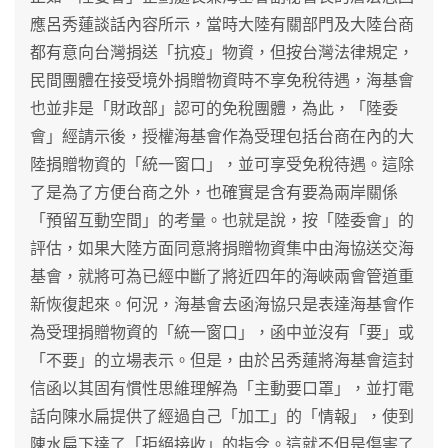
應呂秀蓮談話內容所示，當時大陸有關部門及大陸台商
都有意向台灣捐送「抗疫」物資，但按台灣法律規定，
民間團體在接受境外捐贈物資時不享免稅待遇，海基會
也並非是「財政部」認可的免稅團體，為此，「陸委
會」經請示後，授權海基會作為受理包括台商在內的大
陸捐贈物資的「統一窗口」，並可享受免稅待遇。這除
了是為了方便台商之外，也確實是含有要為兩岸關係
「預留互動空間」的考量。也就是說，按「陸委會」的
評估，如果大陸方面同意將捐贈物資集中由海協送交海
基會，就將可為已經中斷了將近四年的海峽兩會管道重
新恢復起來。何況，海基會去函海協只是表達海基會作
為受理捐贈物資的「統一窗口」，函中並沒有「要」或
「不要」的立場表示。但是，由於呂秀蓮將海基會這封
信函以其固有慣性思維理解為「主動要口罩」，並打電
話向陳水扁提供了經過自己「加工」的「情報」，使到
陳水扁下達了「拒絕接收」的指令。這就不但是傷害了