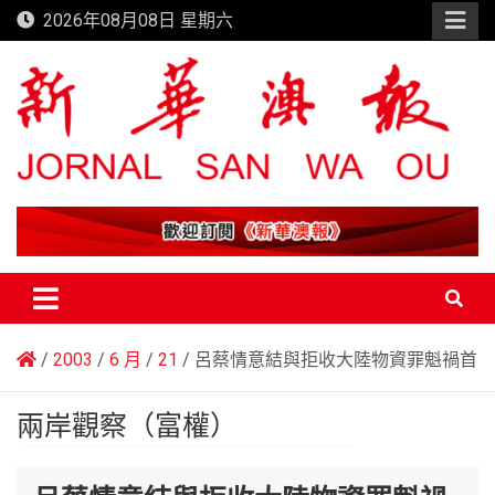
Skip
2026年08月08日 星期六
to
content
新華澳報
2003
6 月
21
呂蔡情意結與拒收大陸物資罪魁禍首
兩岸觀察（富權）