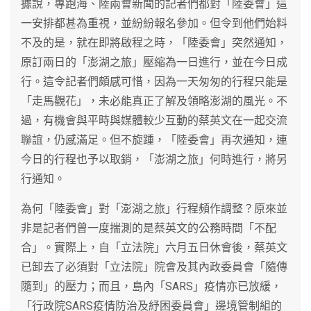
據說，專跑海、陸兩會新聞的記者們都對「陸委會」這
一安排都甚為重視，並紛紛報名參加。但令到他們始料
不及的是，就在即將啟程之時，「陸委會」突然通知，
原訂兩日的「澎湖之旅」壓縮為一日進行，並在今日成
行。這令記者們頗感可惜，因為一天匆匆的行程只能是
「走馬觀花」，未必能真正了解及領略澎湖的風光。不
過，有機會與平時與媒體較少互動的蔡英文在一起交流
聯誼，仍感滿足。但不旋踵，「陸委會」再次通知，連
今日的行程也予以取銷，「澎湖之旅」何時進行，將另
行通知。
為何「陸委會」對「澎湖之旅」行程頻作調整？原來並
非是記者們曾一度揣測的是蔡英文的公務時間「不配
合」。實際上，自「立法院」六月五日休會後，蔡英文
已卸去了必須對「立法院」院會及其內政委員會「隨傳
隨到」的壓力；而且，島內「SARS」疫情亦已放緩，
「行政院SARS疫情防治及紓困委員會」邊境管制組的