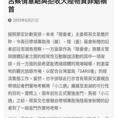
呂蔡情意結與拒收大陸物資罪魁禍
首
2003年6月21日
按照原定計劃安排，本來「陸委會」主委蔡英文是應於
昨、今兩日帶領專跑海〔基〕、陸〔委〕兩會新聞的記
者前往澎湖島視察，一方面是作為「陸委會」高層主管
與媒體記者之間的經常性互動聯誼活動的其中一項安
排，另一方面則是希望能透過媒體的現場報導，刺激當
地的觀光旅遊市場，以配合台灣當局「SARS後」的經
濟重振工作。當然，也不排除此行亦含有蔡英文要親自
帶領記者們實地考察將「小三通」擴展至澎湖的可行性
的目的。實際上，兩年前在正式實施金門、馬祖「小三
通」之前，蔡英文也曾親自帶領專跑海陸兩會新聞的記
者到了一趟金門作實地考察。