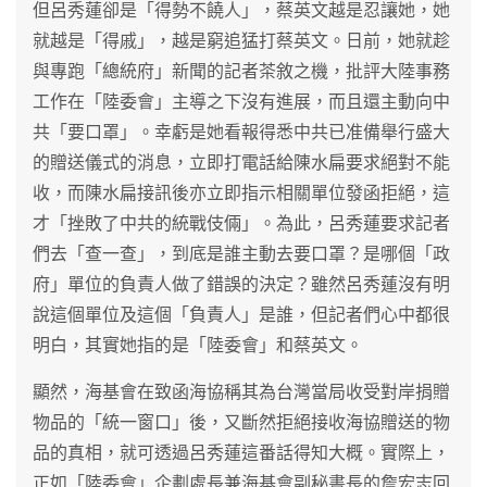
但呂秀蓮卻是「得勢不饒人」，蔡英文越是忍讓她，她
就越是「得戚」，越是窮追猛打蔡英文。日前，她就趁
與專跑「總統府」新聞的記者茶敘之機，批評大陸事務
工作在「陸委會」主導之下沒有進展，而且還主動向中
共「要口罩」。幸虧是她看報得悉中共已准備舉行盛大
的贈送儀式的消息，立即打電話給陳水扁要求絕對不能
收，而陳水扁接訊後亦立即指示相關單位發函拒絕，這
才「挫敗了中共的統戰伎倆」。為此，呂秀蓮要求記者
們去「查一查」，到底是誰主動去要口罩？是哪個「政
府」單位的負責人做了錯誤的決定？雖然呂秀蓮沒有明
說這個單位及這個「負責人」是誰，但記者們心中都很
明白，其實她指的是「陸委會」和蔡英文。
顯然，海基會在致函海協稱其為台灣當局收受對岸捐贈
物品的「統一窗口」後，又斷然拒絕接收海協贈送的物
品的真相，就可透過呂秀蓮這番話得知大概。實際上，
正如「陸委會」企劃處長兼海基會副秘書長的詹宏志回