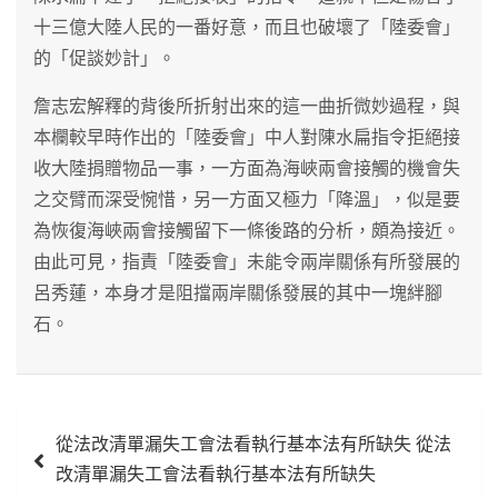
十三億大陸人民的一番好意，而且也破壞了「陸委會」
的「促談妙計」。
詹志宏解釋的背後所折射出來的這一曲折微妙過程，與
本欄較早時作出的「陸委會」中人對陳水扁指令拒絕接
收大陸捐贈物品一事，一方面為海峽兩會接觸的機會失
之交臂而深受惋惜，另一方面又極力「降溫」，似是要
為恢復海峽兩會接觸留下一條後路的分析，頗為接近。
由此可見，指責「陸委會」未能令兩岸關係有所發展的
呂秀蓮，本身才是阻擋兩岸關係發展的其中一塊絆腳
石。
文
從法改清單漏失工會法看執行基本法有所缺失 從法
章
改清單漏失工會法看執行基本法有所缺失
導