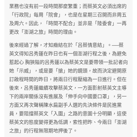
業務也沒有前一段時間那麼繁重；而蔡英文必須出席的
「行政院」每周「院會」，也是在星期三召開而非周五
及周六。因此，「時間不配合」並非是「陸委會」一再
更改「澎湖之旅」時間的理由。
後來經過了解，才知癥結在於「呂蔡情意結」。──蔡
英文得知呂秀蓮在昨日也有一個澎湖行程之後，為避免
惹起心 胸狹隘的呂秀蓮以為蔡英文是要帶領一批記者向
她「示威」，或是要「搶」她的鏡頭，故而決定避開原
訂啟程時間的昨日，將兩日行程壓縮為一日進行。但在
後來，呂秀蓮繼續攻擊蔡英文，一方面影射蔡英文主導
下的兩岸關係沒有進展及「伸手向中國要口罩」，另一
方面又再次聲稱陳水扁副手人選的先決條件是民進黨
員，要阻擋蔡英文「入圍」之路的意圖十分明顯，這使
蔡英文的態度變得更為低調，索性把昨、今兩日「澎湖
之旅」的行程無限期地押後了。