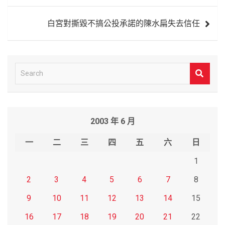
覽
白宮對撕毀不搞公投承諾的陳水扁失去信任
S
e
a
r
2003 年 6 月
c
h
一
二
三
四
五
六
日
1
2
3
4
5
6
7
8
9
10
11
12
13
14
15
16
17
18
19
20
21
22