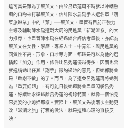
這可真是難為了蔡英文。由於呂透蓮周不時就以冷嘲熱
諷的口吻來打擊蔡英文，估計陳水扁副手人選名單「蔬
菜旅遊業」中的「菜」──蔡英文，盡管有目前正強力
主導及輔助陳水扁選戰大局的民進黨「新潮流系」的大
力推荐，也盡管陳水扁在經過綜合評估考量後，亦認為
蔡英文在女性、學歷、專業人士、中青年、與民進黨的
同質性不高、形象、口才等方面，都確是可以為他的選
情起「加分」作用，條件比呂秀蓮優越得多，因而也曾
就邀請她出任其「副手」徵詢過她的意見，但她都將會
是「敬謝不敏」的了。而且，為了避免呂秀蓮再將她列
為「重要話題」，有可能日後她還將會盡量閃躲呂秀
蓮，好讓她永遠逃離呂秀蓮的視線範圍，就像一個怕見
惡婆婆的小媳婦那樣。實際上，蔡英文先後兩次主動更
改「澎湖之旅」行程的做法，就是這種心理的直接反
映。