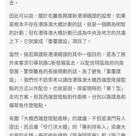
去。
因此可以說，關於在離島興建新港澳碼頭的設想，如果
是根本不存在港珠澳大橋計劃的話，就是一個頗為明智
的計劃；但在港珠澳大橋計劃已成為中央及地方的共識
之下，它就變成「重覆建設」項目了。
當然，倘若興建新港澳碼頭的其中一個目的，是為了將
外來客流引導到路新發展區去，以配合特區政府向南
發展、繁榮離島的長遠規劃的話，為了避免「重覆建
設」，我們也不妨思考以調改港珠澳大橋西端登陸接駁
點的方式以作配合。也就是說，保留現時的「單丫型」
走向方案，但其西端登陸點則作南移，分別以路環島和
橫琴島作登陸點。
有關「大橋西端登陸點南移」的建議，不但是澳門有人
提出，而且連「伶仃洋大橋」的「專利持有人」梁廣大
也是如此想。最近他在接受《珠海特區報》和《珠江晚