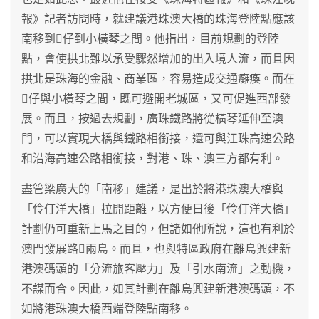
報》記者訪問時，就建議港珠澳大橋的珠海登陸點應該
南移到仔到小橫琴之間。他指出，目前規劃的登陸
點，會使拱北難以承受驟然增加的出入境人流，而且因
拱北是珠海的金融、商業區，容易造成交通癱瘓。而在
仔與小橫琴之間，既可避開老城區，又可促進西部發
展。而且，按過去規劃，廣珠鐵路將從橫琴延伸至澳
門，可以實現大橋與鐵路相銜接，還可與江珠高速公路
和沿海高速公路相銜接，對港、珠、澳三方都有利。
盡管梁廣大的「南移」建議，是出於將港珠澳大橋與
「伶仃洋大橋」拉開距離，以方便日後「伶仃洋大橋」
計劃仍可重新上馬之目的，但諸如他所說，這也有利於
澳門發展路兩島。而且，也與特區政府在離島興建新
港澳碼頭的「分流旅客壓力」及「引水南流」之動機，
不謀而合。因此，如其計劃在離島興建新港澳碼頭，不
如將港珠澳大橋西端登陸點南移。