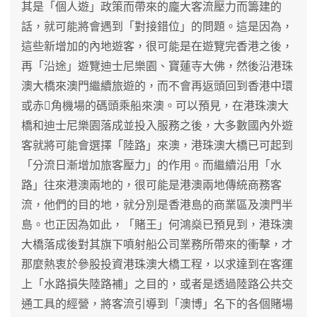
其是「個人遊」政策而帶來的龐大客流壓力而籌建的
話，就可能將會遇到「對接錯位」的問題。這是因為，
這些新增加的內地遊客，很可能是在遊覽完香港之後，
再「沿途」遊覽迪士尼樂園、寶蓮寺大佛，然後沿港珠
澳大橋來澳門繼續旅遊的，而不會再返頭回到香港中環
或赤角機場的碼頭乘船來澳。可以預見，在港珠澳大
橋和迪士尼樂園落成並投入服務之後，大多數國內外遊
客就將可能會選擇「陸路」來澳，港珠澳大橋已可起到
「分流日漸增加旅客壓力」的作用。而繼續沿用「水
路」往來港澳兩地的，很可能是港澳兩地傳統商務客
流，他們的目的地，就分別是香港島的商業區及澳門半
島。也正因為如此，「賭王」何鴻燊已預見到，港珠澳
大橋落成後對其旗下噴射船公司業務所帶來的衝擊，才
那麼熱衷於參股投資港珠澳大橋工程，以求達到在客運
上「水路損失陸路補」之目的，或者是透過陸路公共交
通工具的經營，將客流引導到「澳博」名下的各個賭場