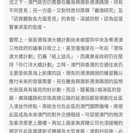
況之下，澳門是否仍需要在離島興建新港澳碼頭，持有
不同意見；另一方面，又對特首何厚鏵「審慎研究」及
「認真聽取各方面意見」的表態，深感欣慰，認為這是
實事求是的態度。
實際上，倘若港珠澳大橋計劃尚未被擺到中央及粵港澳
三地政府的議事日程之上，甚至僅僅是在一年前「港珠
澳大橋計劃」仍屬「紙上談兵」，而廣東省政府仍在堅
持「伶仃洋大橋計劃」之時，澳門與香港的交通往來仍
主要是依靠海上航運的話，現有的港澳碼頭的確是難以
應付未來的發展需要，另在離島興建新港澳碼頭的設想
也就是具有遠見的好計劃。而且，隨著路填海區的發
展，廣珠鐵路和京珠高速公路的延澳段都是規劃在此區
入澳並作終點，再結合也在此區的澳門國際機場，將使
此區成為未來澳門的對外交通樞紐，可促使澳門的物流
及客流業更上層樓。再加上兩家美資賭公司也須按賭約
規定在此區興建新式賭場及大型會展、渡假村設施，必