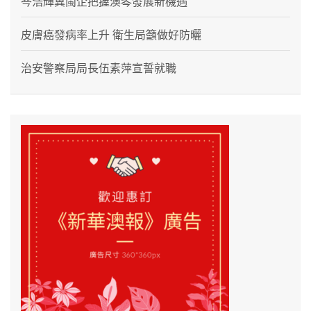
岑浩輝冀閩企把握澳琴發展新機遇
皮膚癌發病率上升 衛生局籲做好防曬
治安警察局局長伍素萍宣誓就職