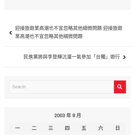
文
迎接旅遊業高潮也不宜忽略其他細微問題 迎接旅遊
章
業高潮也不宜忽略其他細微問題
導
覽
民進黨將與李登輝沆瀣一氣參加「台獨」遊行
S
e
a
r
2003 年 8 月
c
h
一
二
三
四
五
六
日