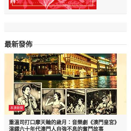
最新發佈
本澳新聞
重溫司打口摩天輪的歲月：音樂劇《澳門皇宮》
演繹六十年代澳門人自強不息的奮鬥故事