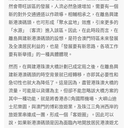
然會帶旺該區的發展，人流必然急速增加，需要有一個
新的對外交通通道以作疏導。相輔相承之，在離島興建
新港澳碼頭，也可形成「聚水盆地」效應，引來更多的
「水源」〔客流〕進入該區。因此，在此時段而言，在
離島興建新港澳碼頭的設想，是符合澳門特區未來發展
及全澳居民利益的，也是「發展要有新思路，各項工作
要有新舉措」的一種具體體現。
然而，在興建港珠澳大橋計劃已成定局之後，在離島興
建新港澳碼頭的時空背景就已經轉移，亦即其必要性和
急切性也就大為降低了。這是因為，盡管港珠澳大橋的
流量，可能是以貨運為主，但卻不能忽略該大橋方案的
其中一種功能，就是將香港赤角國際機場、大嶼山迪
士尼樂園，與澳門的博彩旅遊業，及珠江三角洲西岸的
旅遊業串連成一團，形成一個「客遊圈」。因此可以
說，如果新港澳碼頭是因為面臨內地開放居民港澳遊尤