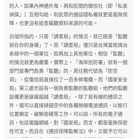
的人，如果內神通外鬼，再和民間的徵信社〔即「私家
偵探」〕互相勾結，則民眾的通話隱私權就更是毫無保
障，也更沒有追查竊聽資料來源的可能。
白瑄所指的，只是「調查局」的情況，就已經是「監聽
就在你的身邊」了。而「調查局」僅只是台灣當局情治
系統中的一個單位，如再加上其他單位，相信「監聽」
的情況就更為嚴重。實際上，「海岸巡防署」就有一個
部門是專門負責「監聽」的，其任務代號為「防空
洞」，從電信局直接拉了一百多條電纜。而「國家安全
局」第三處也設有一個負責監聽的監聽組，他們的監聽
設備更是遠遠超越「調查局」。除了是有線的通訊之
外，還可以直接掃描空中的各種無線電波通訊，以進行
位置鎖定、破解密碼等工作。可以說，所有的電子通
訊，包括電腦網絡，對「國安局」而言，都是毫無保密
性可言。而且在《通訊保障監察法》中，又賦予它可以