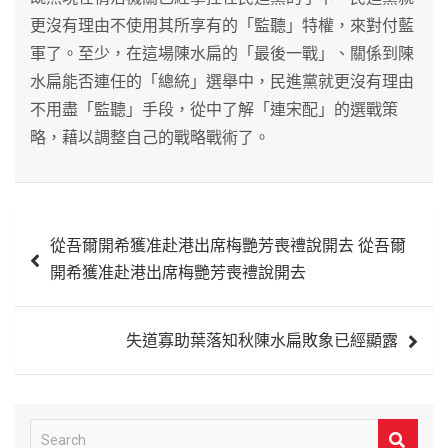
更沒有理由不使用其所享有的「監聽」特權，來對付藍
軍了。至少，在這場陳水扁的「最後一戰」、關係到陳
水扁能否連任的「總統」選舉中，民進黨就更沒有理由
不用盡「監聽」手段，從中了解「連宋配」的選戰策
略，藉以調整自己的戰略戰術了。
文
從吾爾開希獲准赴港出席梅艷芳喪禮說開去 從吾爾
章
開希獲准赴港出席梅艷芳喪禮說開去
導
覽
失道寡助葉落知秋陳水扁敗象已經顯露
S