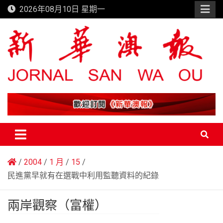
Skip
2026年08月10日 星期一
to
content
新華澳報
2004
1 月
15
民進黨早就有在選戰中利用監聽資料的紀錄
兩岸觀察（富權）