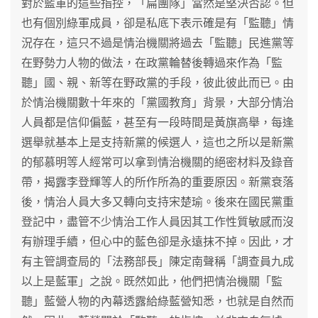
對於藍軍的這些指控，「扁團隊」當然是堅決否認。但
也有個別綠軍成員，卻是私底下表示確是有「監聽」情
況存在，這只不過是情治機關將過去「監聽」民進黨等
在野勢力人物的做法，在政黨輪替後轉過來作為「監
聽」國、親、新等在野政黨的手段，彼此彼此而已。由
於情治機關數十年來的「黨國教育」背景，大部分情治
人員都是信仰偏藍，甚至有一段時間是黃旗高舉，每逢
選舉就基本上是支持新黨的候選人，這也之所以是新黨
的郁慕明等人經常可以拿到情治機關的絕密材料及錄音
帶，揭露李登輝等人的所作所為的重要原因。新黨衰落
後，情治人員大多又轉向支持宋楚瑜。後來在國民黨重
登記中，盡管不少情治工作人員因其工作性質敏感而沒
有辦理手續，但心中的藍色卻是永遠抹不掉。因此，才
有主管調查局的「法務部長」陳定南聲稱「調查員九成
以上是藍軍」之說。既然如此，他們把情治機關「監
聽」藍營人物的內幕透露給綠藍營知悉，也就是自然而