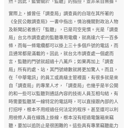
然。因此，藍營關於「監聽」的指控，並非來自無據。
實際上，據曾任「調查局」調查員的白瑄在其所著的
《全民公敵調查局》一書中指出，情治機關對政治人物
及新聞記者進行「監聽」，已是司空見慣。光是「調查
局」台北市調查處的監聽專用電纜，就高達六千一百多
條，而每一條電纜都可以掛上三十多個戶號的電話，而
且通常都是滿載的。因此，就台北市調查處一個處而
言，監聽的門號就超過十八萬戶；如果再加上「調查
局」所有的處、站，其門號總數就將更加驚人。而且，
在「中華電訊」的員工或高級主管裡面，有很多就是來
自「調查局」的專業人才，「調查局」也幾乎是半公開
的和一些可以監聽到通話內容的技術人員互相勾結，有
時需要監聽某一線特定的電話時，可以直接跟內部的人
打招呼，根本不用經過任何法定的程序。甚至還可以利
用檢修人員在線路上掛線，根本沒有經過電盤箱來竊
聽，要加以追防止是很困難的。這些具有專業竊聽能力