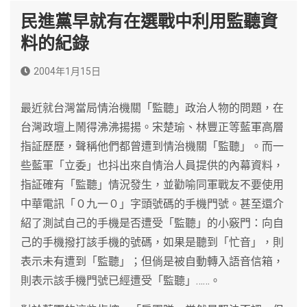
民進黨早就有在選戰中利用監聽資
料的紀錄
2004年1月15日
最近就台灣當局情治機關「監聽」政治人物的問題，在
台灣政壇上鬧得沸沸揚揚。宋楚瑜、林豐正等藍軍高層
指証歷歷，聲稱他們都曾遭到情治機關「監聽」。而一
些藍軍「立委」也抖出來自情治人員提供的內幕資料，
指証確有「監聽」情況發生，並勸喻同軍戰友不要使用
中華電訊「０九一０」字頭號碼的手機門號。甚至還介
紹了測試自己的手機是否遭受「監聽」的小竅門：向自
己的手機撥打該手機的號碼，如果是聽到「忙音」，則
表示未有遭到「監聽」；但倘是被自動轉入語音信箱，
則表示該手機門號已經遭受「監聽」……。