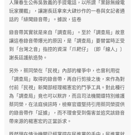
人陳春生公佈吳敦義的手提電話，以所謂「業餘無線電
玩家攔截」，讓謝長廷拿來大肆炒作的一卷與女記者通
話的「緋聞錄音帶」。據說，這卷
錄音帶其實就是來自「調查局」。至於「調查局」故意
讓這卷錄音帶爆光的原因，是「調查局」要替當時正受
到「台灣之音」指控的資深「爪耙仔」〔即「線人」〕
謝長廷護航造勢。
另外，蔡同榮在「民視」內部的權爭中，也曾利用從
「調查局」取得的錄音帶，再自行剪接之後，來作為對
付前「民視」新聞部經理楊憲宏的鬥爭工具。對此種行
為「調查局」竟也可以默許，而且司法機關還特別維護
蔡同榮，在法庭偵訊時，檢察官還堅持引用蔡同榮提供
的錄音帶作「証據」，而不理會受到傷害並追究該錄音
帶來源的楊憲宏的正當訴求。
既然現在情治機關已經掌控在民進黨的手中，民進黨就