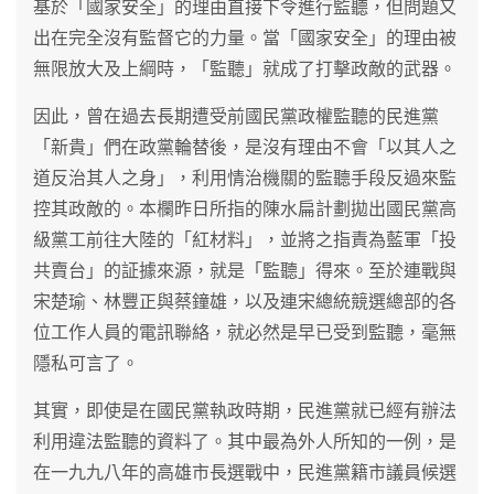
基於「國家安全」的理由直接下令進行監聽，但問題又
出在完全沒有監督它的力量。當「國家安全」的理由被
無限放大及上綱時，「監聽」就成了打擊政敵的武器。
因此，曾在過去長期遭受前國民黨政權監聽的民進黨
「新貴」們在政黨輪替後，是沒有理由不會「以其人之
道反治其人之身」，利用情治機關的監聽手段反過來監
控其政敵的。本欄昨日所指的陳水扁計劃拋出國民黨高
級黨工前往大陸的「紅材料」，並將之指責為藍軍「投
共賣台」的証據來源，就是「監聽」得來。至於連戰與
宋楚瑜、林豐正與蔡鐘雄，以及連宋總統競選總部的各
位工作人員的電訊聯絡，就必然是早已受到監聽，毫無
隱私可言了。
其實，即使是在國民黨執政時期，民進黨就已經有辦法
利用違法監聽的資料了。其中最為外人所知的一例，是
在一九九八年的高雄市長選戰中，民進黨籍市議員候選