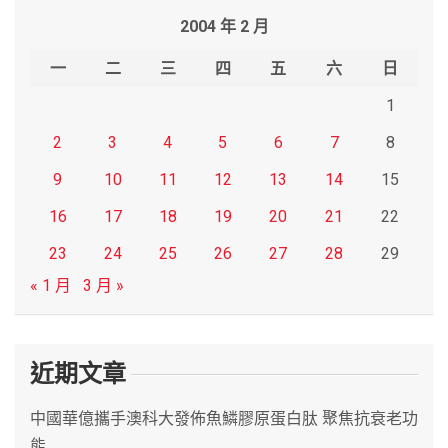
r
2004 年 2 月
c
h
一
二
三
四
五
六
日
1
2
3
4
5
6
7
8
9
10
11
12
13
14
15
16
17
18
19
20
21
22
23
24
25
26
27
28
29
« 1 月
3 月 »
近期文章
中國華億攜手澳科大發佈魚鱗膠原蛋白肽 聚焦抗衰老功
能