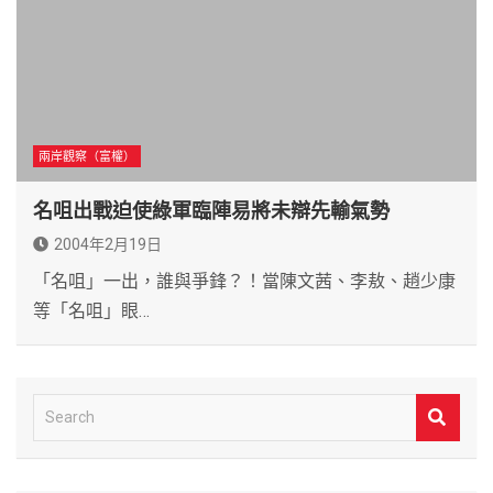
兩岸觀察（富權）
名咀出戰迫使綠軍臨陣易將未辯先輸氣勢
2004年2月19日
「名咀」一出，誰與爭鋒？！當陳文茜、李敖、趙少康
等「名咀」眼…
S
e
a