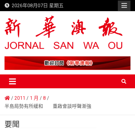
Skip
2026年08月07日 星期五
to
content
新華澳報
2011
1 月
8
半島局勢有所緩和 重啟會談呼聲漸強
要聞