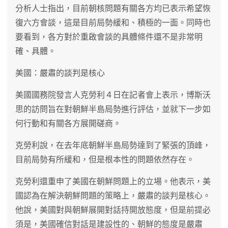
分析人士指出，目前朝核問題有關各方均已表示希望恢
復六方會談，這是目前局勢緩和、積極的一面。同時也
要看到，各方對於重啟會談的具體條件還不是非常明
確、具體。
美國：嚴肅的談判是核心
美國國務院發言人克勞利４日在記者會上表示，博斯沃
思的訪問旨在對朝鮮半島局勢進行評估，並就下一步如
何行動和有關各方展開磋商。
克勞利說，在去年底朝鮮半島局勢達到了緊張的頂峰，
目前局勢有所緩和，但是根本性的問題依然存在。
克勞利還重申了美國在朝鮮問題上的立場。他表示，美
國認為在解決朝鮮問題的策略上，嚴肅的談判是核心。
他說，美國對與朝鮮展開對話持開放態度，但是前提必
須是，美國確信對話是建設性的、朝鮮的態度是嚴肅