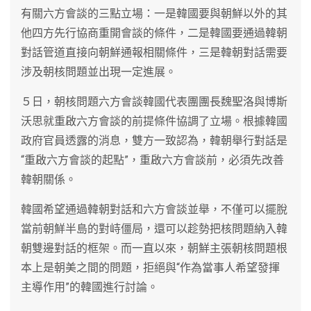
有關六方會談的三點立場：一是韓國要與朝鮮以外的其
他四方先行協商重開會談的條件，二是韓國要通過韓朝
對話管道直接向朝鮮通報相關條件，三是韓朝對話需要
涉及朝核問題並出現一定進展。
５日，朝核問題六方會談韓國代表團團長魏聖洛與博斯
沃思就重啟六方會談的前提條件協調了立場。根據韓國
政府官員透露的消息，雙方一致認為，韓朝舉行對話是
“重啟六方會談的起點”，重啟六方會談前，必須先改善
韓朝關係。
韓國希望通過韓朝對話和六方會談並舉，不僅可以擺脫
當前朝鮮半島的對峙僵局，還可以趁勢把核問題納入韓
朝雙邊對話的框架。而一直以來，朝鮮主張朝核問題根
本上是朝美之間的問題，拒絕與“作為當事人希望發揮
主導作用”的韓國進行討論。