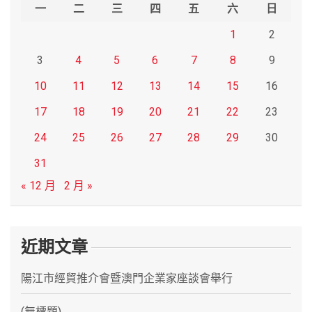
h
一
二
三
四
五
六
日
1
2
3
4
5
6
7
8
9
10
11
12
13
14
15
16
17
18
19
20
21
22
23
24
25
26
27
28
29
30
31
« 12 月
2 月 »
近期文章
陽江市經貿推介會暨澳門企業家座談會舉行
(無標題)