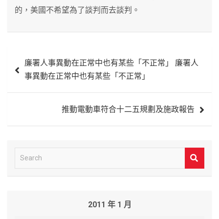
的，美國不希望為了談判而去談判。
文
廉署人事異動在正常中也有某些「不正常」 廉署人
章
事異動在正常中也有某些「不正常」
導
覽
推動電動車符合十二五規劃及施政報告
S
e
a
r
2011 年 1 月
c