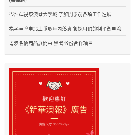
岑浩輝視察澳琴大學城 了解開學前各項工作進展
橫琴單牌車北上爭取年內落實 擬採用預約制平衡車流
粵澳名優商品展開幕 簽署49份合作項目