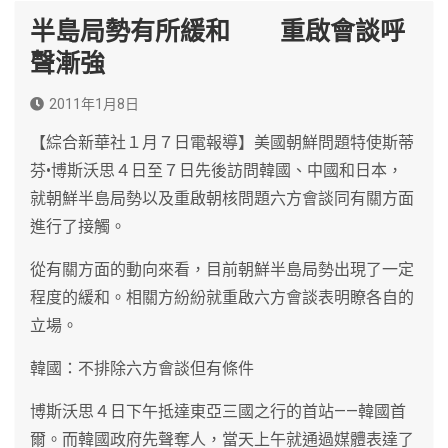
半島局勢有所緩和 重啟會談呼
聲漸強
2011年1月8日
【綜合新華社１月７日電報導】美國朝鮮問題特使斯蒂
芬•博斯沃思４日至７日先後訪問韓國、中國和日本，
就朝鮮半島局勢以及重啟朝核問題六方會談同有關方面
進行了接觸。
從有關方面的動向來看，目前朝鮮半島局勢出現了一定
程度的緩和。相關方紛紛就重啟六方會談表明瞭各自的
立場。
韓國：不排除六方會談但有條件
博斯沃思４日下午抵達東亞三國之行的首站——韓國首
爾。而韓國政府先聲奪人，當天上午就通過媒體表達了