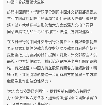
中國：會談應儘快重啟
訪問中國期間，博斯沃思分別與中國外交部副部長張志
軍和中國政府朝鮮半島事務特別代表武大偉舉行會見會
談。雙方就朝鮮半島形勢和六方會談深入交換了意見，
同意繼續致力於半島和平穩定，推進六方會談進程。
在６日舉行的中國外交部例行記者會上，有記者就朝鮮
表示願意無條件與韓方恢復對話以及韓國政府將向朝方
提出重啟六方會談的條件提問。對此，外交部發言人洪
磊說，中方始終認為，對話協商是解決半島有關問題的
唯一有效途徑。中國支持並歡迎有關各方接觸對話，積
極互動，共同引導形勢進一步朝有利方向發展。中方將
繼續為此作出建設性努力。
“六方會談停滯已逾兩年，我們希望有關各方共同努
力，儘快重啟六方會談，通過會談進程全面均衡落實‘９
•１９共同聲明’，”洪磊說。